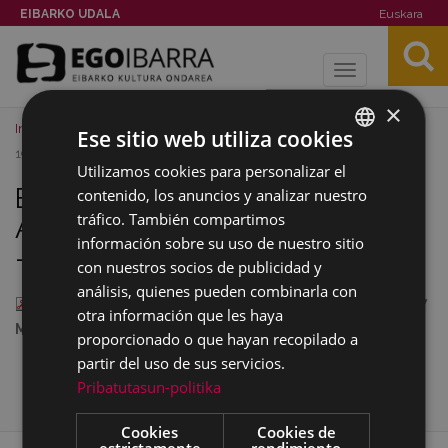
EIBARKO UDALA
Euskara
Toggle
navigation
×
Inicio
Archivos
Blas Echebarria Aguirregomezcorta (1892-
Ese sitio web utiliza cookies
1951) - Biografía (PDF)
Utilizamos cookies para personalizar el
BASQUE
Blas Echebarria
contenido, los anuncios y analizar nuestro
SPANISH
tráfico. También compartimos
Aguirregomezcorta (1892-1951)
información sobre su uso de nuestro sitio
- Biografía (PDF)
con nuestros socios de publicidad y
análisis, quienes pueden combinarla con
Blas Echebarria - Biografia.pdf
— Documento PDF, 4.47
otra información que les haya
MB (4686614 bytes)
proporcionado o que hayan recopilado a
partir del uso de sus servicios.
Pribatutasun-politika
Cookies
Cookies de
estrictamente
rendimiento