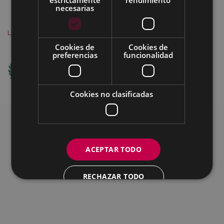
necesarias
MAPA DEL SITIO
ACCESIBILIDAD
CONTACTO
SOBRE NOSOTROS
AVISO
LEGAL
COOKIES
Cookies de
Cookies de
preferencias
funcionalidad
Ego Ibarra Batzordea - Eibarko Udala
Untzaga Plaza - 20600 Eibar
+34 943708421 -
e-mail
Cookies no clasificadas
ACEPTAR TODO
RECHAZAR TODO
MOSTRAR DETALLES