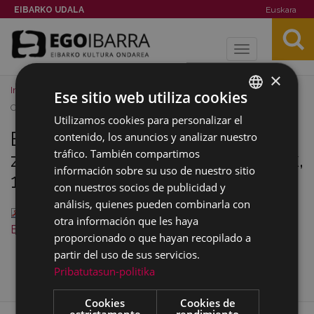
EIBARKO UDALA
Euskara
Toggle
navigation
×
Inicio
Archivos
Eibarko San Andres Kontzeju zaharraren
Ese sitio web utiliza cookies
Ordenantza zaharrak, 1501
Utilizamos cookies para personalizar el
BASQUE
Eibarko San Andres Kontzeju
contenido, los anuncios y analizar nuestro
SPANISH
tráfico. También compartimos
zaharraren Ordenantza zaharrak,
información sobre su uso de nuestro sitio
1501
con nuestros socios de publicidad y
análisis, quienes pueden combinarla con
1501eko Ordenantza zaharrak_Ordenanzas 1501 de
otra información que les haya
Eibar .pdf
— Documento PDF, 2.42 MB (2534222 bytes)
proporcionado o que hayan recopilado a
partir del uso de sus servicios.
Pribatutasun-politika
Cookies
Cookies de
estrictamente
rendimiento