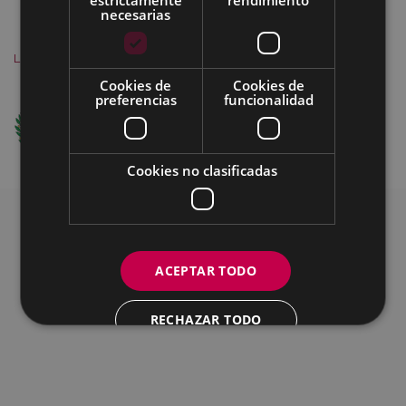
MAPA DEL SITIO
ACCESIBILIDAD
necesarias
CONTACTO
SOBRE NOSOTROS
AVISO
LEGAL
COOKIES
Cookies de
Cookies de
preferencias
funcionalidad
Ego Ibarra Batzordea - Eibarko Udala
Untzaga Plaza - 20600 Eibar
+34 943708421 -
e-mail
Cookies no clasificadas
ACEPTAR TODO
RECHAZAR TODO
MOSTRAR DETALLES