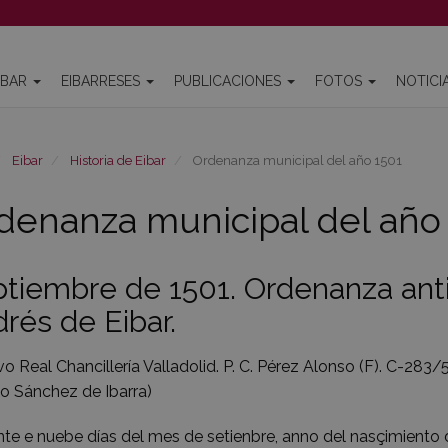
IBAR
EIBARRESES
PUBLICACIONES
FOTOS
NOTICI
Eibar
Historia de Eibar
Ordenanza municipal del año 1501
denanza municipal del año
tiembre de 1501. Ordenanza ant
rés de Eibar.
vo Real Chancillería Valladolid. P. C. Pérez Alonso (F). C-283/
o Sánchez de Ibarra)
te e nuebe días del mes de setienbre, anno del nasçimiento d