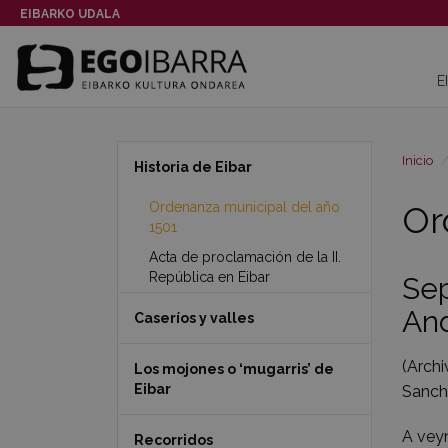
EIBARKO UDALA
E
Inicio
Historia de Eibar
Ordenanza municipal del año
Or
1501
Acta de proclamación de la II.
República en Eibar
Sep
And
Caseríos y valles
(Archi
Los mojones o ‘mugarris’ de
Eibar
Sanch
A veyn
Recorridos