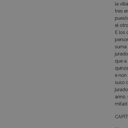
la vil
tres e
puesto
el otr
E los 
person
suma e
jurado
que a 
quinze
e non 
suso d
jurado
anno, 
mitad
CAPÍT