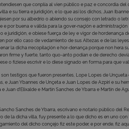
tendiesen que conplía al vien público e paz e concordia del
villa e su tierra e juridiçión, e lo que así los dichos, Juan Iban
iesen por su albedrío o abiendo su consejo con letrado o let
e e por buena e válida para la gover-naçión e administraçión de 
o e juridiçión, e obiese fuerça de ley e vigor de hordenança de
n por ello caso de vedamiento de sus Altezas e de las leyes
enar la dicha rrecopilaçión e hor-denança porque non hera su
ron firme y fuerte, tanto quo-anto podían e de derecho devían
iese o fiziese escrivir e lo diese signado en forma para que val
 son testigos que fueron presentes, Lope Lopes de Unçueta e
s, e Juan Ybannes de Unçeta e Juan Lopes de Azpiri e su he
 e Juan d’Elixalde e Martín Sanches de Ybarra e Martín de Agu
Sancho Sanches de Ybarra, escrivano e notario público del Re
 de la dicha villa, fuy presente a lo que dicho es en uno con 
gamiento del dicho conçejo fiz este poder, e por ende, fiz aqu