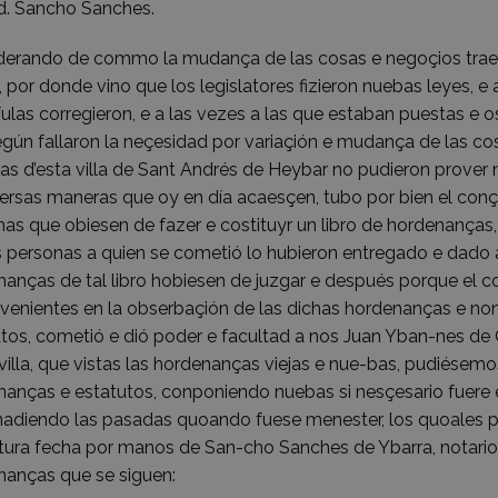
d. Sancho Sanches.
derando de commo la mudança de las cosas e negoçios trae 
s, por donde vino que los legislatores fizieron nuebas leyes,
ulas corregieron, e a las vezes a las que estaban puestas e o
egún fallaron la neçesidad por variaçión e mudança de las 
as d’esta villa de Sant Andrés de Heybar no pudieron prover 
ersas maneras que oy en día acaesçen, tubo por bien el conçej
as que obiesen de fazer e costituyr un libro de hordenanças,
 personas a quien se cometió lo hubieron entregado e dado a 
anças de tal libro hobiesen de juzgar e después porque el 
enientes en la obserbaçión de las dichas hordenanças e non p
utos, cometió e dió poder e facultad a nos Juan Yban-nes de
villa, que vistas las hordenanças viejas e nue-bas, pudiésem
nanças e estatutos, conponiendo nuebas si nesçesario fuer
nadiendo las pasadas quoando fuese menester, los quoales p
ptura fecha por manos de San-cho Sanches de Ybarra, notari
nanças que se siguen: