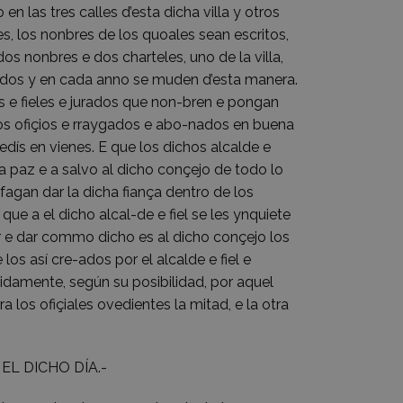
n las tres calles d’esta dicha villa y otros
es, los nonbres de los quoales sean escritos,
s nonbres e dos charteles, uno de la villa,
urados y en cada anno se muden d’esta manera.
es e fieles e jurados que non-bren e pongan
hos ofiçios e rraygados e abo-nados en buena
dís en vienes. E que los dichos alcalde e
a paz e a salvo al dicho conçejo de todo lo
 fagan dar la dicha fiança dentro de los
que a el dicho alcal-de e fiel se les ynquiete
ar e dar commo dicho es al dicho conçejo los
os así cre-ados por el alcalde e fiel e
plidamente, según su posibilidad, por aquel
 los ofiçiales ovedientes la mitad, e la otra
EL DICHO DÍA.-