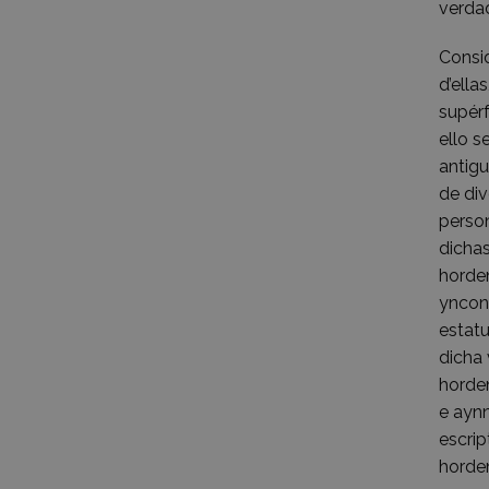
verda
Consi
d’ella
supérf
ello s
antigu
de div
person
dichas
horden
ynconv
estat
dicha 
horde
e ayn
escri
horde