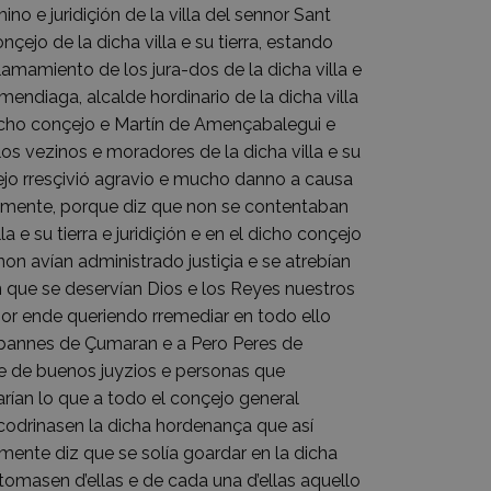
no e juridiçión de la villa del sennor Sant
ejo de la dicha villa e su tierra, estando
amamiento de los jura-dos de la dicha villa e
endiaga, alcalde hordinario de la dicha villa
 dicho conçejo e Martín de Amençabalegui e
os vezinos e moradores de la dicha villa e su
nçejo rresçivió agravio e mucho danno a causa
bamente, porque diz que non se contentaban
 e su tierra e juridiçión e en el dicho conçejo
non avían administrado justiçia e se atrebían
n que se deservían Dios e los Reyes nuestros
or ende queriendo rremediar en todo ello
 Ibannes de Çumaran e a Pero Peres de
 e de buenos juyzios e personas que
arían lo que a todo el conçejo general
scodrinasen la dicha hordenança que así
mente diz que se solía goardar en la dicha
a, tomasen d’ellas e de cada una d’ellas aquello