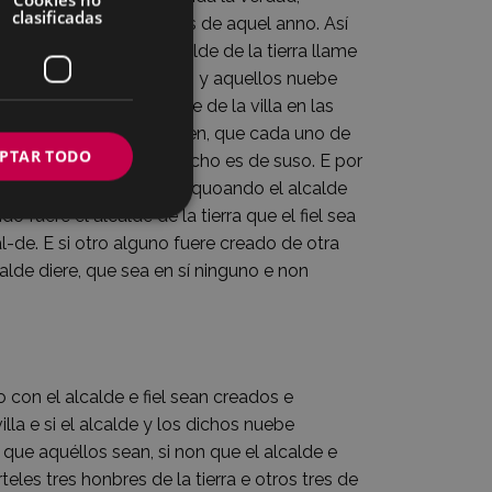
clasificadas
nin avidos por ofiçiales de aquel anno. Así
e la villa. Que el alcalde de la tierra llame
ebe honbres de la tierra, y aquellos nuebe
n, que elijan otros nuebe de la villa en las
e si así non se conçertaren, que cada uno de
PTAR TODO
uen e se faga commo dicho es de suso. E por
dico que obiere de ser. E quoando el alcalde
do fuere el alcalde de la tierra que el fiel sea
al-de. E si otro alguno fuere creado de otra
lde diere, que sea en sí ninguno e non
con el alcalde e fiel sean creados e
illa e si el alcalde y los dichos nuebe
que aquéllos sean, si non que el alcalde e
les tres honbres de la tierra e otros tres de