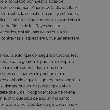
o e nonbrado por nuestro alcal-de
a del sennor Sant Andrés de la dicha villa e
evida sobre la sennal de la cruz y echándole
ien e leal e ver-daderamente sin vandería nin
içio de Dios e de los Reyes nuestros
mendados, e si algunas cosas que a su
 contra-rias si aquesçieren, que las arredrará
n del pueblo, que conseguirá a todo su leal
 obserbar e goardar e pas-sar e conplir e
rdenamiento contenidos, e que non
de las unas partes nin por hodio nin
 en contrario e que las goardará e conplirá a
s e demás, que en los pleitos que ante él
í fiziere que Dios Todopoderoso le dé buena
n el otro que Dios dé a su ánima santo
 fizie-re que Dios Topoderoso ge lo demande