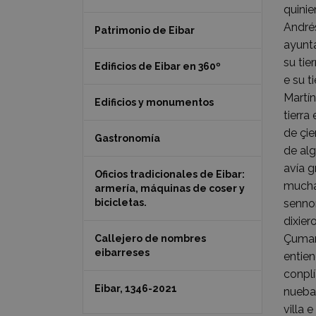
quinie
Andrés
Patrimonio de Eibar
ayunta
su tie
Edificios de Eibar en 360º
e su t
Martín
Edificios y monumentos
tierra
de çi
Gastronomía
de alg
avía g
Oficios tradicionales de Eibar:
muchas
armería, máquinas de coser y
bicicletas.
sennor
dixier
Çumara
Callejero de nombres
eibarreses
entien
conplí
Eibar, 1346-2021
nuebam
villa 