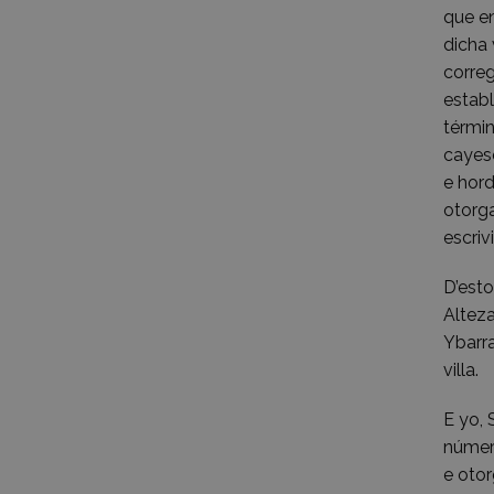
que en
dicha 
correg
establ
términ
cayese
e hord
otorga
escriv
D’esto
Alteza
Ybarra
villa.
E yo, 
número
e otor