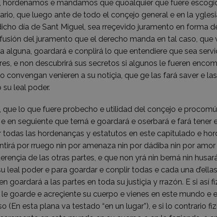
í, hordenamos e mandamos que quoalquier que fuere escogid
ario, que luego ante de todo el conçejo general e en la yglesi
dicho día de Sant Miguel, sea rreçevido juramento en forma d
fusión del juramento que el derecho manda en tal caso, que v
a alguna, goardará e conplirá lo que entendiere que sea serv
es, e non descubrirá sus secretos si algunos le fueren enco
io convengan venieren a su notiçia, que ge las fará saver e las
 su leal poder.
, que lo que fuere probecho e utilidad del conçejo e procomú
e en seguiente que terná e goardará e oserbará e fará tener e
r todas las hordenanças y estatutos en este capitulado e ho
tirá por rruego nin por amenaza nin por dádiba nin por amor 
rençia de las otras partes, e que non yrá nin berná nin husará
u leal poder e para goardar e conplir todas e cada una d’ella
en goardará a las partes en toda su justiçia y rrazón. E si as
 le goarde e acreçiente su cuerpo e vienes en este mundo e e
o (En esta plana va testado “en un lugar”), e si lo contrario