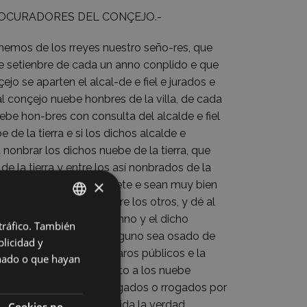
ROCURADORES DEL CONÇEJO.-
enemos de los rreyes nuestro seño-res, que
de setienbre de cada un anno conplido e que
o se aparten el alcal-de e fiel e jurados e
tal conçejo nuebe honbres de la villa, de cada
uebe hon-bres con consulta del alcalde e fiel
de la tierra e si los dichos alcalde e
 nonbrar los dichos nuebe de la tierra, que
e la tierra y entre los así nonbrados de la
×
lcalde en una olla o bonete e sean muy bien
car un chartel de entre los otros, y dé al
 por alcalde por aquel anno y el dicho
 tráfico. También
BASQUE
escrivano fiel. E otrosí, ninguno sea osado de
licidad y
SPANISH
 la meitad para los rreparos públicos e la
onado o que hayan
alcalde rresçiva juramento a los nuebe
 de la tierra, si son encargados o rrogados por
de aquel anno, sobresavida la verdad,
Cookies no