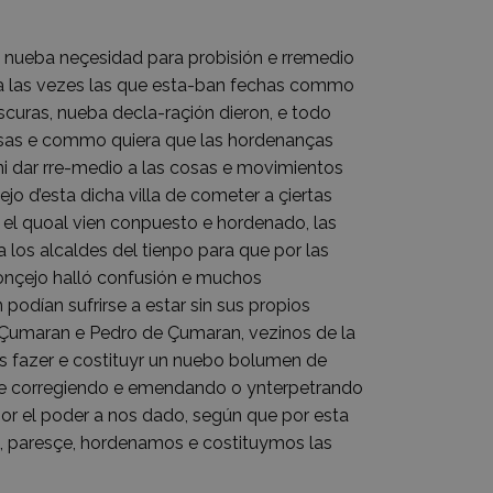
nueba neçesidad para probisión e rremedio
 e a las vezes las que esta-ban fechas commo
scuras, nueba decla-raçión dieron, e todo
cosas e commo quiera que las hordenanças
ni dar rre-medio a las cosas e movimientos
o d’esta dicha villa de cometer a çiertas
 el quoal vien conpuesto e hordenado, las
los alcaldes del tienpo para que por las
conçejo halló confusión e muchos
odían sufrirse a estar sin sus propios
 Çumaran e Pedro de Çumaran, vezinos de la
os fazer e costituyr un nuebo bolumen de
e e corregiendo e emendando o ynterpetrando
or el poder a nos dado, según que por esta
o, paresçe, hordenamos e costituymos las