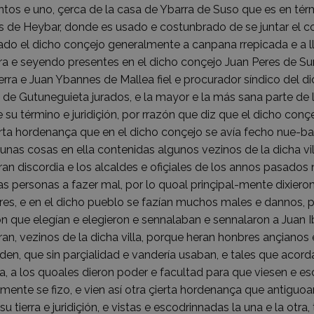
ntos e uno, çerca de la casa de Ybarra de Suso que es en térmi
 de Heybar, donde es usado e costunbrado de se juntar el conç
do el dicho conçejo generalmente a canpana rrepicada e a ll
rra e seyendo presentes en el dicho conçejo Juan Peres de Sum
ierra e Juan Ybannes de Mallea fiel e procurador síndico del
 de Gutuneguieta jurados, e la mayor e la más sana parte de l
 e su término e juridiçión, por rrazón que diz que el dicho co
erta hordenança que en el dicho conçejo se avía fecho nue-
unas cosas en ella contenidas algunos vezinos de la dicha villa
ran discordia e los alcaldes e ofiçiales de los annos pasados 
 personas a fazer mal, por lo quoal prinçipal-mente dixiero
es, e en el dicho pueblo se fazían muchos males e dannos, p
on que elegían e elegieron e sennalaban e sennalaron a Juan
n, vezinos de la dicha villa, porque heran honbres ançianos
den, que sin parçialidad e vandería usaban, e tales que acord
a, a los quoales dieron poder e facultad para que viesen e e
ente se fizo, e vien así otra çierta hordenança que antiguoa
e su tierra e juridiçión, e vistas e escodrinnadas la una e la otr