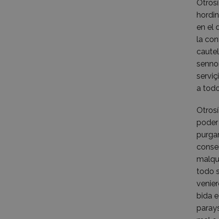
Otros
hordin
en el 
la con
cautel
sennor
serviç
a todo
Otrosí
poder 
purga
consen
malque
todo s
venier
bida e
parays