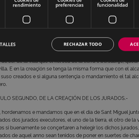
rendimiento
preferencias
funcionalidad
os tales para quienes fueren encargados, non sean nonbrados 
amente se tenga la misma forma para la creaçión de alcalde d
ofiçia-les de aquel anno en que ha seydo alcalde e aparten nu
nsulta del alcalde e ofiçiales, nonbren e elijan si se conçertare
alles e en cada calle tres de los más pertenesçidos para ello 
TALLES
RECHAZAR TODO
ACE
uebe nonbre el suyo e sean puestos nuebe charteles e se saq
ma vía e forma se faga e nonbre e aia el fiel o procurador sín
 de ser de la villa que el fiel sea de la tierra e bersabiçe, quoan
villa. E en la creaçión se tenga la misma forma que con el alc
suso creados e si alguna sentençia o mandamiento el tal alca
ro.
TULO SEGUNDO, DE LA CREAÇIÓN DE LOS JURADOS.-
, hordenamos e mandamos que en el día de Sant Miguel junto 
dos dos jurados executores, el uno de la tierra, el otro de la v
s si buenamente se conçertaren a helegir los dichos jurados, 
rados de aquel anno sean tenidos de poner en suertes de charte