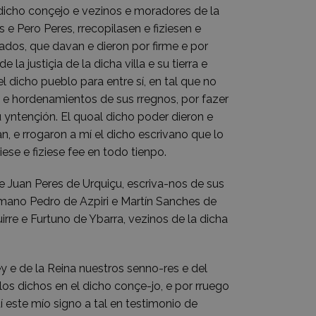
 dicho conçejo e vezinos e moradores de la
nes e Pero Peres, rrecopilasen e fiziesen e
rados, que davan e dieron por firme e por
la justiçia de la dicha villa e su tierra e
l dicho pueblo para entre sí, en tal que no
 e hordenamientos de sus rregnos, por fazer
 yntençión. El quoal dicho poder dieron e
, e rrogaron a mí el dicho escrivano que lo
iese e fiziese fee en todo tienpo.
 Juan Peres de Urquiçu, escriva-nos de sus
rmano Pedro de Azpiri e Martín Sanches de
irre e Furtuno de Ybarra, vezinos de la dicha
y e de la Reina nuestros senno-res e del
los dichos en el dicho conçe-jo, e por rruego
í este mío signo a tal en testimonio de