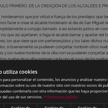
TULO PRIMERO, DE LA CREAÇIÓN DE LOS ALCALDES E P
, hordenamos que por virtud e fuerça de los previlejos que t
s fazer e crear el alcalde hordenario el día de San Miguel 
nplidamente a conçejo llamado, e así estando juntos en conçej
s los que así açertaren, e faga el alcalde llamar y apartar del 
tres, los que viere que son pertenesçidos y los tales dichos n
dos, si buenamente se pudieren conçertar, nonbren otros nuebe 
les y los nuebe honbres de la villa non se pudieren conçertar a
chos nuebe de la villa nonbren cada uno el suyo de los nuebe d
 se fagan nuebe charteles de sus nonbres y se pon-gan por a
b utiliza cookies
s e fagan venir un moço menor de quinze annos y le manden sa
alcalde y el nonbre de quien sacare escripto, aquel sea avido
s para personalizar el contenido, los anuncios y analizar nuestro
e nonbre al tal alcalde si supiere leer, si non que ge lo lea el 
mación sobre su uso de nuestro sitio con nuestros socios de pub
charteles ni nonbrar alcalde, sopena de quinientos maravedís,
s pueden combinarla con otra información que les haya proporci
eatad para los ofiçiales del anno pasado. Yten, que el dicho 
r del uso de sus servicios.
Pribatutasun-politika
s de la dicha villa, que así vien a escoger a los dichos nuebe
 o algunas personas a quien han de nonbrar para los ofiçios 
Cookies de
Cookies de
Cookies de