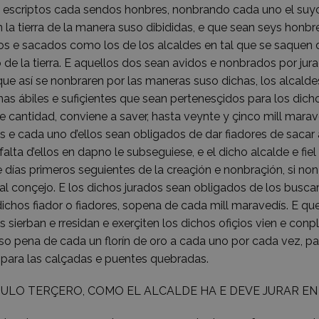
la escriptos cada sendos honbres, nonbrando cada uno el suyo e
n la tierra de la manera suso dibididas, e que sean seys honbr
s e sacados como los de los alcaldes en tal que se saquen do
o de la tierra. E aquellos dos sean avidos e nonbrados por j
que así se nonbraren por las maneras suso dichas, los alcald
as ábiles e sufiçientes que sean pertenesçidos para los dic
 cantidad, conviene a saver, hasta veynte y çinco mill marave
s e cada uno d’ellos sean obligados de dar fiadores de sacar 
falta d’ellos en dapno le subseguiese, e el dicho alcalde e fiel
 días primeros seguientes de la creaçión e nonbraçión, si non 
al conçejo. E los dichos jurados sean obligados de los busc
ichos fiador o fiadores, sopena de cada mill maravedís. E que l
s sierban e rresidan e exerçiten los dichos ofiçios vien e con
so pena de cada un florín de oro a cada uno por cada vez, para
 para las calçadas e puentes quebradas.
ULO TERÇERO, COMO EL ALCALDE HA E DEVE JURAR EN 