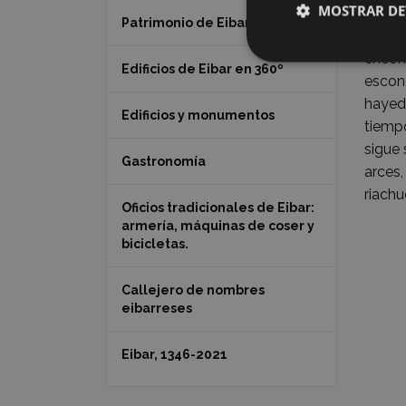
MOSTRAR DE
monte 
Patrimonio de Eibar
obser
encont
Edificios de Eibar en 360º
escon
hayed
Edificios y monumentos
tiempo
sigue 
Gastronomía
arces,
riachu
Oficios tradicionales de Eibar:
armería, máquinas de coser y
bicicletas.
Callejero de nombres
eibarreses
Eibar, 1346-2021