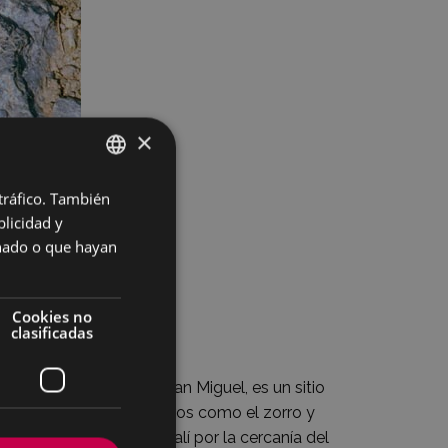
×
 tráfico. También
BASQUE
licidad y
SPANISH
onado o que hayan
Cookies no
clasificadas
oscosas de San Pedro y San Miguel, es un sitio
 zonas de Eibar: mamíferos como el zorro y
es corriente ver al jabalí por la cercanía del