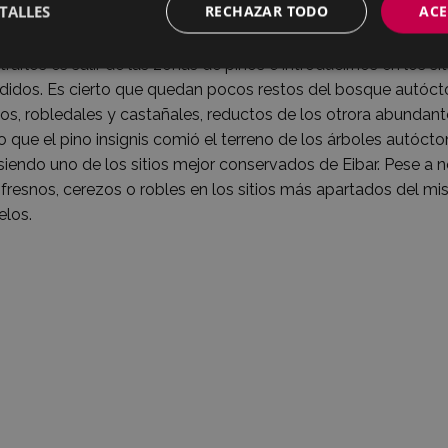
TALLES
RECHAZAR TODO
ACE
Arno, lugar en el que reside. El valle de Arrate es a su vez
varlas basta con hacer una pequeña excursión por la zona co
rarlos es salir de las zonas de pinos e introducirnos en los 
didos. Es cierto que quedan pocos restos del bosque autóc
os, robledales y castañales, reductos de los otrora abunda
 que el pino insignis comió el terreno de los árboles autócton
siendo uno de los sitios mejor conservados de Eibar. Pese a 
 fresnos, cerezos o robles en los sitios más apartados del mi
elos.