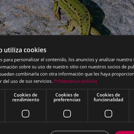
b utiliza cookies
s para personalizar el contenido, los anuncios y analizar nuestro
mación sobre su uso de nuestro sitio con nuestros socios de pub
s pueden combinarla con otra información que les haya proporci
r del uso de sus servicios.
Pribatutasun-politika
Cookies de
Cookies de
Cookies de
rendimiento
preferencias
funcionalidad
Lagarto verde (Lacerta viridis) en Arrate Balle (Asier Sarasua).
riada de Arrate, situada al lado del río Saturio y las zonas b
ecuado para ver especies animales difíciles de ver en otras
ón son más habituales que en otros parajes del pueblo; también 