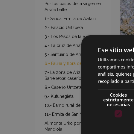
Por los pasos de la virgen en
Arrate balle
1.- Salida: Ermita de Azitain
2.- Palacio Untzueta
3.- Los Pasos de la Virgen
4.- La cruz de Arrate
Ese sitio we
5.- Santuario de Arrate
Utilizamos cookie
6.- Fauna y flora de la zona
compartimos infor
7.- La zona de Arizmendi-
análisis, quiene
Barrenetxe: caseríos y molinos
recopilado a parti
8.- Caserío Untzeta
Cookies
9.- Kutunegieta
estrictamente
Foto: 
necesarias
10.- Barrio rural de Arrate
11.- Ermita de San Martin
La bar
muy ad
Al monte Urko por el valle
Mandiola
el tur