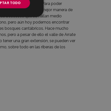
PTAR TODO
 morada de muchas aves. Para poder
n unos prismáticos. La mejor manera de
sitios boscosos que se hallan medio
tono, pero aún hoy podemos encontrar
ntes bosques cantábricos. Hace mucho
os, pero a pesar de ello el valle de Arrate
no tener una gran extensión, se pueden ver
smo, sobre todo en las riberas de los