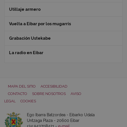
Utillaje armero
Vuelta a Eibar por los mugarris
Grabación Ustekabe
La radio en Eibar
MAPA DEL SITIO
ACCESIBILIDAD
CONTACTO
SOBRE NOSOTROS
AVISO
LEGAL
COOKIES
Ego Ibarra Batzordea - Eibarko Udala
Untzaga Plaza - 20600 Eibar
+34 943708421 -
e-mail