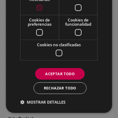
Fondo Carlos Narbaiza
Guerra
Cookies de
Cookies de
preferencias
funcionalidad
Historia
Cookies no clasificadas
Iglesia de Azitain
Ignacio Zuloaga (1870-2020)
Ignacio Zuloaga, cuadros del autor en las tiendas de
ACEPTAR TODO
Eibar (2020)
RECHAZAR TODO
Indalecio Ojanguren Diputación de Gipuzkoa
MOSTRAR DETALLES
Juan Antonio Palacios HARRIA