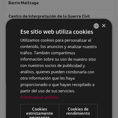
Barrio Maltzaga
Centro de Interpretación de la Guerra Civil
×
Ciclismo
Ese sitio web utiliza cookies
Utilizamos cookies para personalizar el
BASQUE
Ciclismo "A rueda"
contenido, los anuncios y analizar nuestro
SPANISH
tráfico. También compartimos
Dibujos de Julen Zabaleta
información sobre su uso de nuestro sitio
con nuestros socios de publicidad y
Eibar desde el aire
análisis, quienes pueden combinarla con
otra información que les haya
Eibartarren ahotan
proporcionado o que hayan recopilado a
partir del uso de sus servicios.
Pribatutasun-politika
Ermitas
Cookies
Cookies de
Fondo Bolumburu
estrictamente
rendimiento
necesarias