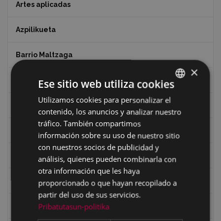
Artes aplicadas
Azpilikueta
Barrio Maltzaga
×
Centro de Interpretación de la Guerra Civil
Ese sitio web utiliza cookies
Utilizamos cookies para personalizar el
BASQUE
Ciclismo
contenido, los anuncios y analizar nuestro
SPANISH
tráfico. También compartimos
Ciclismo "A rueda"
información sobre su uso de nuestro sitio
con nuestros socios de publicidad y
Dibujos de Julen Zabaleta
análisis, quienes pueden combinarla con
otra información que les haya
Eibar desde el aire
proporcionado o que hayan recopilado a
partir del uso de sus servicios.
Pribatutasun-politika
Eibartarren ahotan