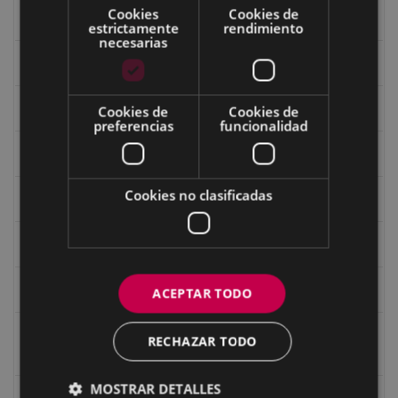
Cookies
Cookies de
Ermitas
estrictamente
rendimiento
necesarias
Fondo Bolumburu
Fondo Carlos Narbaiza
Cookies de
Cookies de
preferencias
funcionalidad
Guerra
Cookies no clasificadas
Historia
Iglesia de Azitain
Ignacio Zuloaga (1870-2020)
ACEPTAR TODO
Ignacio Zuloaga, cuadros del autor en las tiendas de
RECHAZAR TODO
Eibar (2020)
MOSTRAR DETALLES