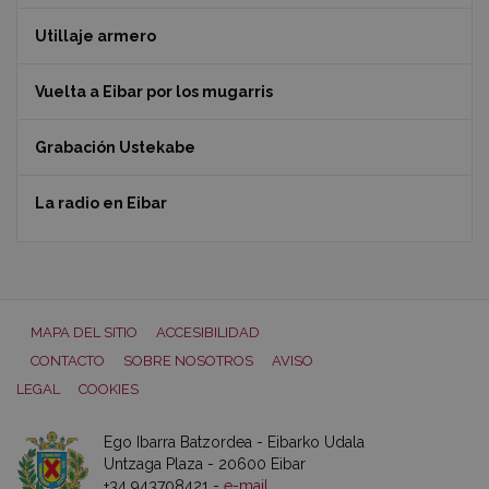
Utillaje armero
Vuelta a Eibar por los mugarris
Grabación Ustekabe
La radio en Eibar
MAPA DEL SITIO
ACCESIBILIDAD
CONTACTO
SOBRE NOSOTROS
AVISO
LEGAL
COOKIES
Ego Ibarra Batzordea - Eibarko Udala
Untzaga Plaza - 20600 Eibar
+34 943708421 -
e-mail