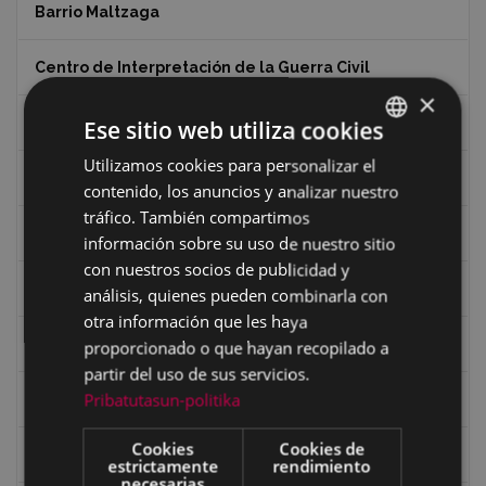
Barrio Maltzaga
Centro de Interpretación de la Guerra Civil
×
Ciclismo
Ese sitio web utiliza cookies
Utilizamos cookies para personalizar el
BASQUE
Ciclismo "A rueda"
contenido, los anuncios y analizar nuestro
SPANISH
tráfico. También compartimos
Dibujos de Julen Zabaleta
información sobre su uso de nuestro sitio
con nuestros socios de publicidad y
Eibar desde el aire
análisis, quienes pueden combinarla con
otra información que les haya
Eibartarren ahotan
proporcionado o que hayan recopilado a
partir del uso de sus servicios.
Pribatutasun-politika
Ermitas
Cookies
Cookies de
Fondo Bolumburu
estrictamente
rendimiento
necesarias