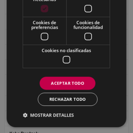
Fondo Carlos Narbaiza
Guerra
Cookies de
Cookies de
preferencias
funcionalidad
Historia
Cookies no clasificadas
Iglesia de Azitain
Ignacio Zuloaga (1870-2020)
Ignacio Zuloaga, cuadros del autor en las tiendas de
ACEPTAR TODO
Eibar (2020)
RECHAZAR TODO
Indalecio Ojanguren Diputación de Gipuzkoa
MOSTRAR DETALLES
Juan Antonio Palacios HARRIA