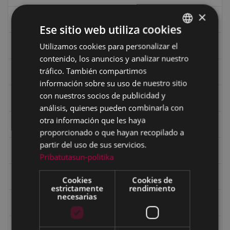
×
Ciclismo "A rueda"
Ese sitio web utiliza cookies
Utilizamos cookies para personalizar el
BASQUE
Dibujos de Julen Zabaleta
contenido, los anuncios y analizar nuestro
SPANISH
tráfico. También compartimos
Eibar desde el aire
información sobre su uso de nuestro sitio
con nuestros socios de publicidad y
Eibartarren ahotan
análisis, quienes pueden combinarla con
otra información que les haya
Ermitas
proporcionado o que hayan recopilado a
partir del uso de sus servicios.
Fondo Bolumburu
Pribatutasun-politika
Fondo Carlos Narbaiza
Cookies
Cookies de
estrictamente
rendimiento
necesarias
Guerra
Historia