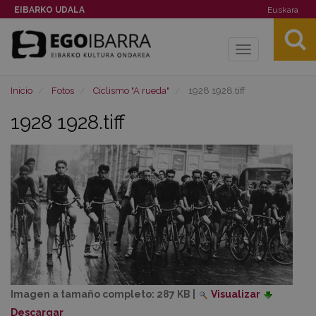
EIBARKO UDALA
Euskara
Toggle
navigation
Inicio
Fotos
Ciclismo "A rueda"
1928 1928.tiff
1928 1928.tiff
Imagen a tamaño completo:
287 KB
|
Visualizar
Descargar