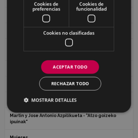
Cookies de
Cookies de
preferencias
funcionalidad
Iglesia de Azitain
Ignacio Zuloaga (1870-2020)
Cookies no clasificadas
Ignacio Zuloaga, cuadros del autor en las tiendas de
Eibar (2020)
ACEPTAR TODO
Indalecio Ojanguren Diputación de Gipuzkoa
RECHAZAR TODO
Juan Antonio Palacios HARRIA
MOSTRAR DETALLES
Koko Dantzak
Martin y Jose Antonio Azpilikueta - "Atzo goizeko
ipuinak"
Mujeres