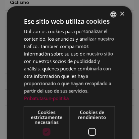
Ciclismo
×
Ciclismo "A rueda"
Ese sitio web utiliza cookies
Utilizamos cookies para personalizar el
BASQUE
Dibujos de Julen Zabaleta
contenido, los anuncios y analizar nuestro
SPANISH
tráfico. También compartimos
Eibar desde el aire
información sobre su uso de nuestro sitio
con nuestros socios de publicidad y
Eibartarren ahotan
análisis, quienes pueden combinarla con
otra información que les haya
Ermitas
proporcionado o que hayan recopilado a
partir del uso de sus servicios.
Fondo Bolumburu
Pribatutasun-politika
Cookies
Cookies de
Fondo Carlos Narbaiza
estrictamente
rendimiento
necesarias
Guerra