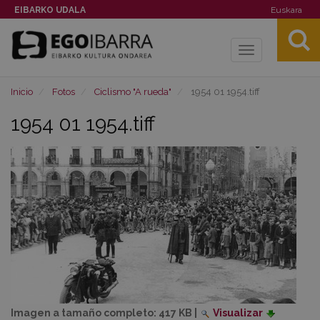
EIBARKO UDALA
Euskara
Toggle
navigation
Inicio
Fotos
Ciclismo "A rueda"
1954 01 1954.tiff
1954 01 1954.tiff
Imagen a tamaño completo:
417 KB
|
Visualizar