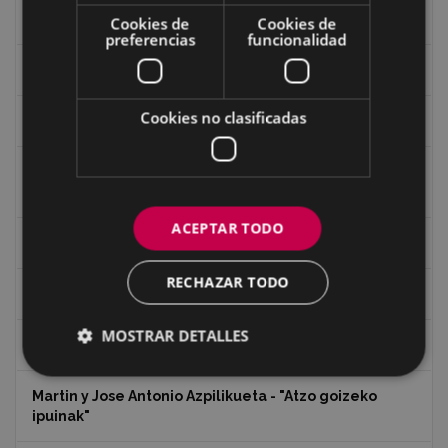
Historia
Cookies de
Cookies de
preferencias
funcionalidad
Iglesia de Azitain
Cookies no clasificadas
Ignacio Zuloaga (1870-2020)
Ignacio Zuloaga, cuadros del autor en las tiendas de
Eibar (2020)
ACEPTAR TODO
Indalecio Ojanguren Diputación de Gipuzkoa
RECHAZAR TODO
Juan Antonio Palacios HARRIA
MOSTRAR DETALLES
Koko Dantzak
Martin y Jose Antonio Azpilikueta - "Atzo goizeko
ipuinak"