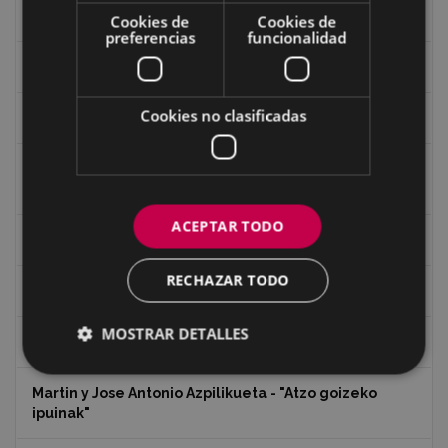
Historia
Cookies de
Cookies de
preferencias
funcionalidad
Iglesia de Azitain
Cookies no clasificadas
Ignacio Zuloaga (1870-2020)
Ignacio Zuloaga, cuadros del autor en las tiendas de
Eibar (2020)
ACEPTAR TODO
Indalecio Ojanguren Diputación de Gipuzkoa
RECHAZAR TODO
Juan Antonio Palacios HARRIA
MOSTRAR DETALLES
Koko Dantzak
Martin y Jose Antonio Azpilikueta - "Atzo goizeko
ipuinak"