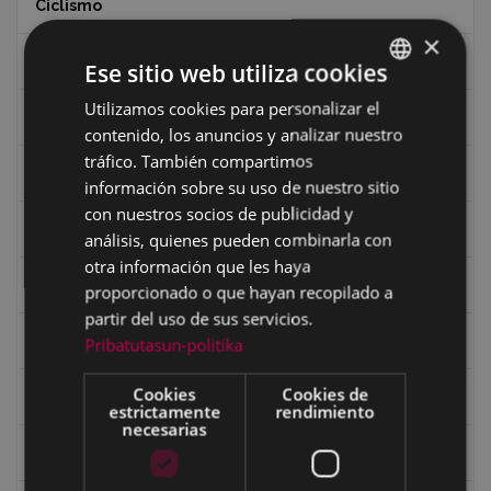
Ciclismo
×
Ciclismo "A rueda"
Ese sitio web utiliza cookies
Utilizamos cookies para personalizar el
BASQUE
Dibujos de Julen Zabaleta
contenido, los anuncios y analizar nuestro
SPANISH
tráfico. También compartimos
Eibar desde el aire
información sobre su uso de nuestro sitio
con nuestros socios de publicidad y
Eibartarren ahotan
análisis, quienes pueden combinarla con
otra información que les haya
Ermitas
proporcionado o que hayan recopilado a
partir del uso de sus servicios.
Fondo Bolumburu
Pribatutasun-politika
Cookies
Cookies de
Fondo Carlos Narbaiza
estrictamente
rendimiento
necesarias
Guerra