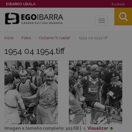
EIBARKO UDALA
Euskara
Toggle
navigation
Inicio
Fotos
Ciclismo "A rueda"
1954 04 1954.tiff
1954 04 1954.tiff
Imagen a tamaño completo:
415 KB
|
Visualizar