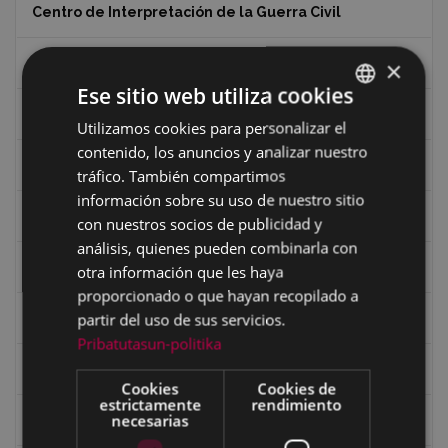
Centro de Interpretación de la Guerra Civil
Ciclismo
×
Ese sitio web utiliza cookies
Ciclismo "A rueda"
Utilizamos cookies para personalizar el
BASQUE
contenido, los anuncios y analizar nuestro
SPANISH
Dibujos de Julen Zabaleta
tráfico. También compartimos
información sobre su uso de nuestro sitio
Eibar desde el aire
con nuestros socios de publicidad y
análisis, quienes pueden combinarla con
Eibartarren ahotan
otra información que les haya
proporcionado o que hayan recopilado a
partir del uso de sus servicios.
Ermitas
Pribatutasun-politika
Fondo Bolumburu
Cookies
Cookies de
estrictamente
rendimiento
necesarias
Fondo Carlos Narbaiza