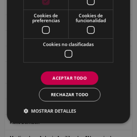
Guerra
Cookies de
Cookies de
preferencias
funcionalidad
Historia
Iglesia de Azitain
Cookies no clasificadas
Ignacio Zuloaga (1870-2020)
Ignacio Zuloaga, cuadros del autor en las tiendas de
Eibar (2020)
ACEPTAR TODO
Indalecio Ojanguren Diputación de Gipuzkoa
RECHAZAR TODO
Juan Antonio Palacios HARRIA
MOSTRAR DETALLES
Koko Dantzak