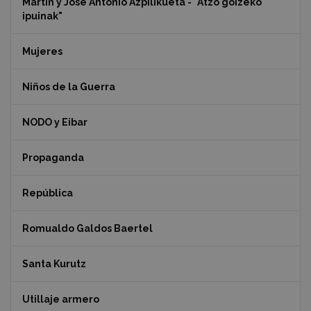
Martin y Jose Antonio Azpilikueta - "Atzo goizeko
ipuinak"
Mujeres
Niños de la Guerra
NODO y Eibar
Propaganda
República
Romualdo Galdos Baertel
Santa Kurutz
Utillaje armero