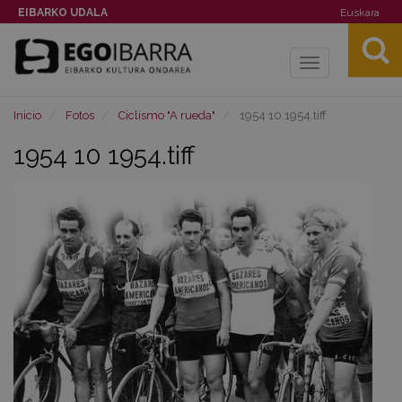
EIBARKO UDALA
Euskara
Toggle
navigation
Inicio
Fotos
Ciclismo "A rueda"
1954 10 1954.tiff
1954 10 1954.tiff