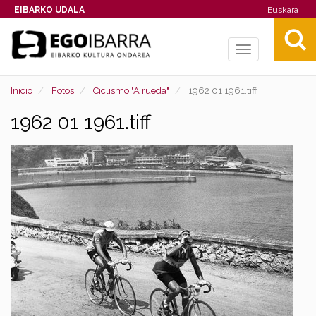
EIBARKO UDALA
Euskara
Toggle
navigation
Inicio
Fotos
Ciclismo "A rueda"
1962 01 1961.tiff
1962 01 1961.tiff