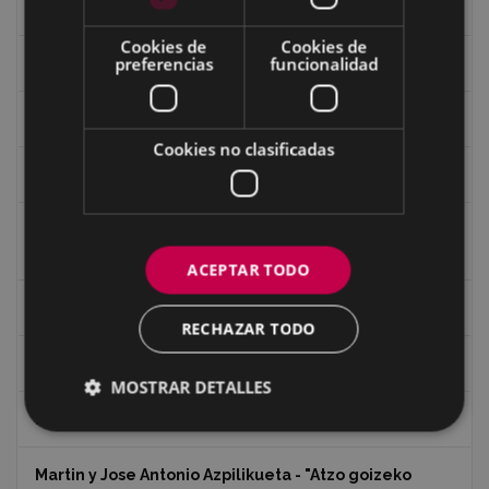
Guerra
Cookies de
Cookies de
preferencias
funcionalidad
Historia
Iglesia de Azitain
Cookies no clasificadas
Ignacio Zuloaga (1870-2020)
Ignacio Zuloaga, cuadros del autor en las tiendas de
Eibar (2020)
ACEPTAR TODO
Indalecio Ojanguren Diputación de Gipuzkoa
RECHAZAR TODO
Juan Antonio Palacios HARRIA
MOSTRAR DETALLES
Koko Dantzak
Martin y Jose Antonio Azpilikueta - "Atzo goizeko