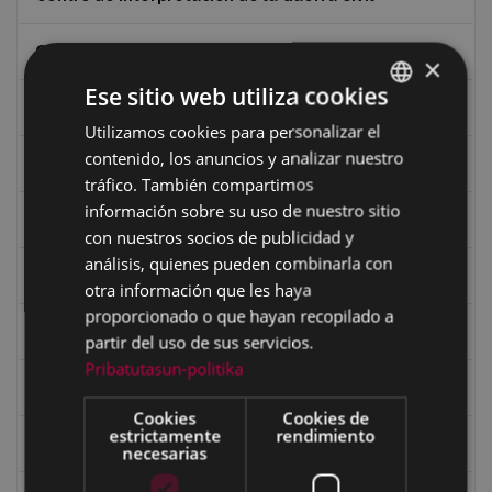
Ciclismo
×
Ese sitio web utiliza cookies
Ciclismo "A rueda"
Utilizamos cookies para personalizar el
BASQUE
contenido, los anuncios y analizar nuestro
Dibujos de Julen Zabaleta
SPANISH
tráfico. También compartimos
información sobre su uso de nuestro sitio
Eibar desde el aire
con nuestros socios de publicidad y
análisis, quienes pueden combinarla con
Eibartarren ahotan
otra información que les haya
proporcionado o que hayan recopilado a
Ermitas
partir del uso de sus servicios.
Pribatutasun-politika
Fondo Bolumburu
Cookies
Cookies de
estrictamente
rendimiento
Fondo Carlos Narbaiza
necesarias