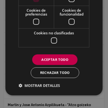
Guerra
Cookies de
Cookies de
preferencias
funcionalidad
Historia
Iglesia de Azitain
Cookies no clasificadas
Ignacio Zuloaga (1870-2020)
Ignacio Zuloaga, cuadros del autor en las tiendas de
Eibar (2020)
ACEPTAR TODO
Indalecio Ojanguren Diputación de Gipuzkoa
RECHAZAR TODO
Juan Antonio Palacios HARRIA
MOSTRAR DETALLES
Koko Dantzak
Martin y Jose Antonio Azpilikueta - "Atzo goizeko