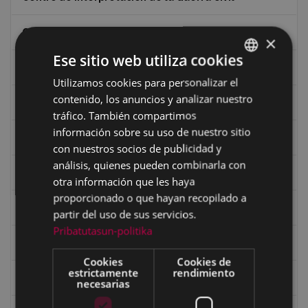
Ciclismo
×
Ese sitio web utiliza cookies
Ciclismo "A rueda"
Utilizamos cookies para personalizar el
BASQUE
contenido, los anuncios y analizar nuestro
Dibujos de Julen Zabaleta
SPANISH
tráfico. También compartimos
información sobre su uso de nuestro sitio
Eibar desde el aire
con nuestros socios de publicidad y
análisis, quienes pueden combinarla con
Eibartarren ahotan
otra información que les haya
proporcionado o que hayan recopilado a
Ermitas
partir del uso de sus servicios.
Pribatutasun-politika
Fondo Bolumburu
Cookies
Cookies de
estrictamente
rendimiento
Fondo Carlos Narbaiza
necesarias