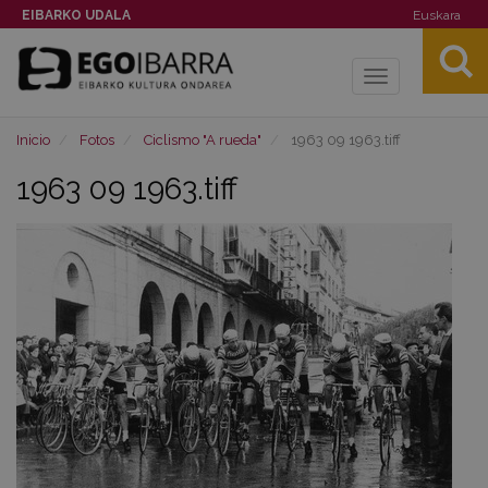
EIBARKO UDALA
Euskara
Toggle
navigation
Inicio
Fotos
Ciclismo "A rueda"
1963 09 1963.tiff
1963 09 1963.tiff