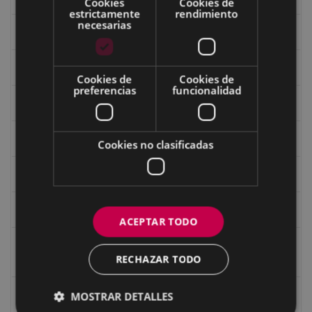
Cookies
Cookies de
estrictamente
rendimiento
necesarias
Fondo Bolumburu
Fondo Carlos Narbaiza
Cookies de
Cookies de
preferencias
funcionalidad
Guerra
Historia
Cookies no clasificadas
Iglesia de Azitain
Ignacio Zuloaga (1870-2020)
ACEPTAR TODO
Ignacio Zuloaga, cuadros del autor en las tiendas de
RECHAZAR TODO
Eibar (2020)
Indalecio Ojanguren Diputación de Gipuzkoa
MOSTRAR DETALLES