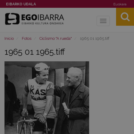
EIBARKO UDALA
Euskara
Toggle
navigation
Inicio
Fotos
Ciclismo "A rueda"
1965 01 1965.tiff
1965 01 1965.tiff