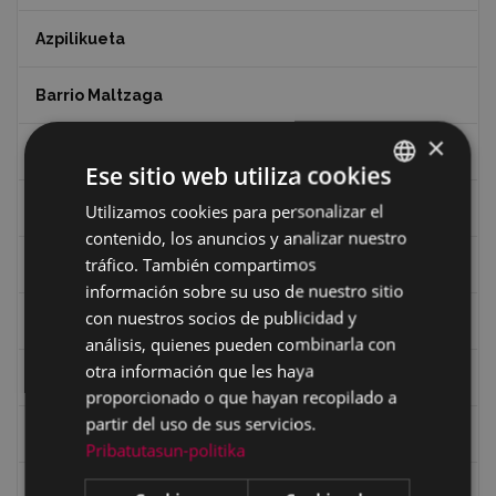
Azpilikueta
Barrio Maltzaga
×
Centro de Interpretación de la Guerra Civil
Ese sitio web utiliza cookies
Ciclismo
Utilizamos cookies para personalizar el
BASQUE
contenido, los anuncios y analizar nuestro
SPANISH
tráfico. También compartimos
Ciclismo "A rueda"
información sobre su uso de nuestro sitio
con nuestros socios de publicidad y
Dibujos de Julen Zabaleta
análisis, quienes pueden combinarla con
otra información que les haya
Eibar desde el aire
proporcionado o que hayan recopilado a
partir del uso de sus servicios.
Eibartarren ahotan
Pribatutasun-politika
Ermitas