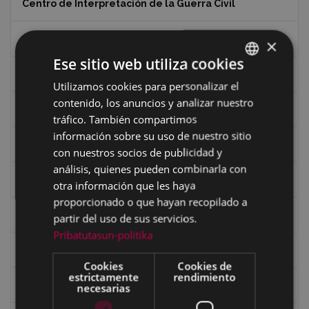
Centro de Interpretación de la Guerra Civil
Ciclismo
×
Ese sitio web utiliza cookies
Ciclismo "A rueda"
Utilizamos cookies para personalizar el
BASQUE
contenido, los anuncios y analizar nuestro
SPANISH
Dibujos de Julen Zabaleta
tráfico. También compartimos
información sobre su uso de nuestro sitio
Eibar desde el aire
con nuestros socios de publicidad y
análisis, quienes pueden combinarla con
Eibartarren ahotan
otra información que les haya
proporcionado o que hayan recopilado a
Ermitas
partir del uso de sus servicios.
Pribatutasun-politika
Fondo Bolumburu
Cookies
Cookies de
estrictamente
rendimiento
Fondo Carlos Narbaiza
necesarias