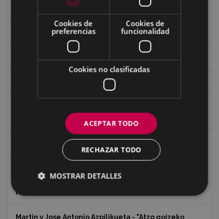
Guerra
Cookies de
Cookies de
preferencias
funcionalidad
Historia
Iglesia de Azitain
Cookies no clasificadas
Ignacio Zuloaga (1870-2020)
Ignacio Zuloaga, cuadros del autor en las tiendas de
Eibar (2020)
ACEPTAR TODO
Indalecio Ojanguren Diputación de Gipuzkoa
RECHAZAR TODO
Juan Antonio Palacios HARRIA
MOSTRAR DETALLES
Koko Dantzak
Martin y Jose Antonio Azpilikueta - "Atzo goizeko