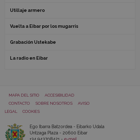
Utillaje armero
Vuelta a Eibar por los mugarris
Grabación Ustekabe
La radio en Eibar
MAPA DEL SITIO
ACCESIBILIDAD
CONTACTO
SOBRE NOSOTROS
AVISO
LEGAL
COOKIES
Ego Ibarra Batzordea - Eibarko Udala
Untzaga Plaza - 20600 Eibar
+34 943708421 -
e-mail