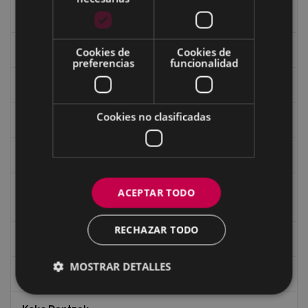
Fondo Carlos Narbaiza
Guerra
Cookies de
Cookies de
preferencias
funcionalidad
Historia
Cookies no clasificadas
Iglesia de Azitain
Ignacio Zuloaga (1870-2020)
Ignacio Zuloaga, cuadros del autor en las tiendas de
ACEPTAR TODO
Eibar (2020)
RECHAZAR TODO
Indalecio Ojanguren Diputación de Gipuzkoa
MOSTRAR DETALLES
Juan Antonio Palacios HARRIA