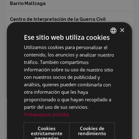
Barrio Maltzaga
Centro de Interpretación de la Guerra Civil
×
Ciclismo
Ese sitio web utiliza cookies
Utilizamos cookies para personalizar el
BASQUE
Ciclismo "A rueda"
contenido, los anuncios y analizar nuestro
SPANISH
tráfico. También compartimos
Dibujos de Julen Zabaleta
información sobre su uso de nuestro sitio
con nuestros socios de publicidad y
Eibar desde el aire
análisis, quienes pueden combinarla con
otra información que les haya
Eibartarren ahotan
proporcionado o que hayan recopilado a
partir del uso de sus servicios.
Pribatutasun-politika
Ermitas
Cookies
Cookies de
Fondo Bolumburu
estrictamente
rendimiento
necesarias