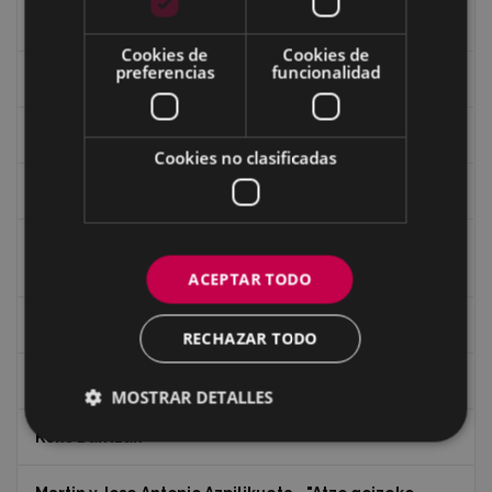
Guerra
Cookies de
Cookies de
preferencias
funcionalidad
Historia
Iglesia de Azitain
Cookies no clasificadas
Ignacio Zuloaga (1870-2020)
Ignacio Zuloaga, cuadros del autor en las tiendas de
Eibar (2020)
ACEPTAR TODO
Indalecio Ojanguren Diputación de Gipuzkoa
RECHAZAR TODO
Juan Antonio Palacios HARRIA
MOSTRAR DETALLES
Koko Dantzak