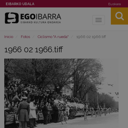
EIBARKO UDALA
Euskara
Toggle
navigation
Inicio
Fotos
Ciclismo "A rueda"
1966 02 1966.tiff
1966 02 1966.tiff