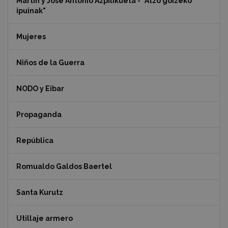
Martin y Jose Antonio Azpilikueta - "Atzo goizeko
ipuinak"
Mujeres
Niños de la Guerra
NODO y Eibar
Propaganda
República
Romualdo Galdos Baertel
Santa Kurutz
Utillaje armero