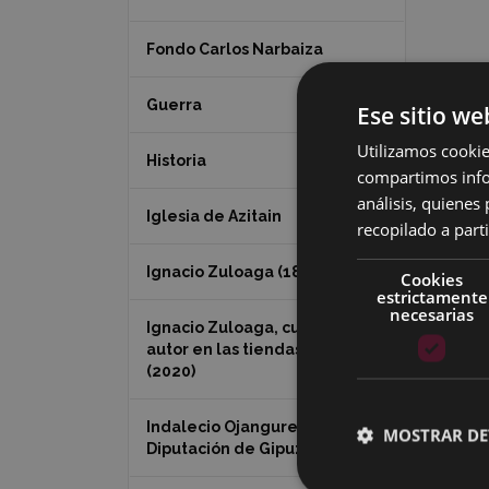
Fondo Carlos Narbaiza
Guerra
Ese sitio we
Utilizamos cookie
Historia
compartimos infor
análisis, quiene
Iglesia de Azitain
recopilado a parti
Ignacio Zuloaga (1870-2020)
Cookies
estrictamente
necesarias
Ignacio Zuloaga, cuadros del
autor en las tiendas de Eibar
(2020)
Indalecio Ojanguren
MOSTRAR DE
Diputación de Gipuzkoa