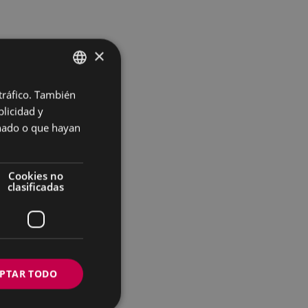
×
 tráfico. También
BASQUE
licidad y
SPANISH
onado o que hayan
Cookies no
clasificadas
PTAR TODO