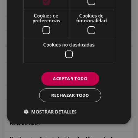
Guerra
Cookies de
Cookies de
preferencias
funcionalidad
Historia
Iglesia de Azitain
Cookies no clasificadas
Ignacio Zuloaga (1870-2020)
Ignacio Zuloaga, cuadros del autor en las tiendas de
Eibar (2020)
ACEPTAR TODO
Indalecio Ojanguren Diputación de Gipuzkoa
RECHAZAR TODO
Juan Antonio Palacios HARRIA
MOSTRAR DETALLES
Koko Dantzak