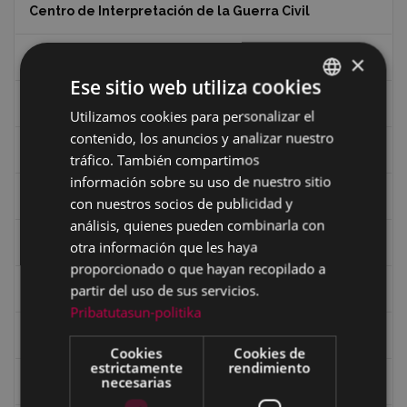
Centro de Interpretación de la Guerra Civil
Ciclismo
×
Ese sitio web utiliza cookies
Ciclismo "A rueda"
Utilizamos cookies para personalizar el
BASQUE
contenido, los anuncios y analizar nuestro
SPANISH
Dibujos de Julen Zabaleta
tráfico. También compartimos
información sobre su uso de nuestro sitio
Eibar desde el aire
con nuestros socios de publicidad y
análisis, quienes pueden combinarla con
Eibartarren ahotan
otra información que les haya
proporcionado o que hayan recopilado a
partir del uso de sus servicios.
Ermitas
Pribatutasun-politika
Fondo Bolumburu
Cookies
Cookies de
estrictamente
rendimiento
necesarias
Fondo Carlos Narbaiza