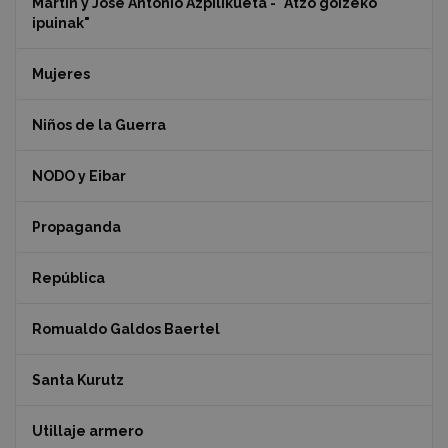
Martin y Jose Antonio Azpilikueta - "Atzo goizeko
ipuinak"
Mujeres
Niños de la Guerra
NODO y Eibar
Propaganda
República
Romualdo Galdos Baertel
Santa Kurutz
Utillaje armero