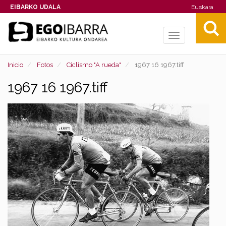
EIBARKO UDALA
Euskara
Toggle
navigation
Inicio
Fotos
Ciclismo "A rueda"
1967 16 1967.tiff
1967 16 1967.tiff