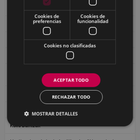
Guerra
Cookies de
Cookies de
preferencias
funcionalidad
Historia
Iglesia de Azitain
Cookies no clasificadas
Ignacio Zuloaga (1870-2020)
Ignacio Zuloaga, cuadros del autor en las tiendas de
Eibar (2020)
ACEPTAR TODO
Indalecio Ojanguren Diputación de Gipuzkoa
RECHAZAR TODO
Juan Antonio Palacios HARRIA
MOSTRAR DETALLES
Koko Dantzak