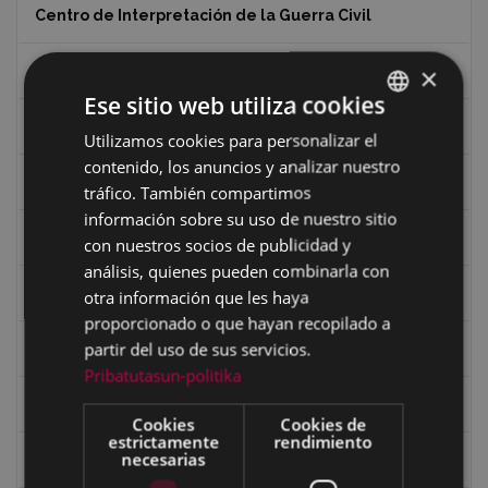
Centro de Interpretación de la Guerra Civil
×
Ciclismo
Ese sitio web utiliza cookies
Ciclismo "A rueda"
Utilizamos cookies para personalizar el
BASQUE
contenido, los anuncios y analizar nuestro
SPANISH
Dibujos de Julen Zabaleta
tráfico. También compartimos
información sobre su uso de nuestro sitio
Eibar desde el aire
con nuestros socios de publicidad y
análisis, quienes pueden combinarla con
Eibartarren ahotan
otra información que les haya
proporcionado o que hayan recopilado a
partir del uso de sus servicios.
Ermitas
Pribatutasun-politika
Fondo Bolumburu
Cookies
Cookies de
estrictamente
rendimiento
necesarias
Fondo Carlos Narbaiza