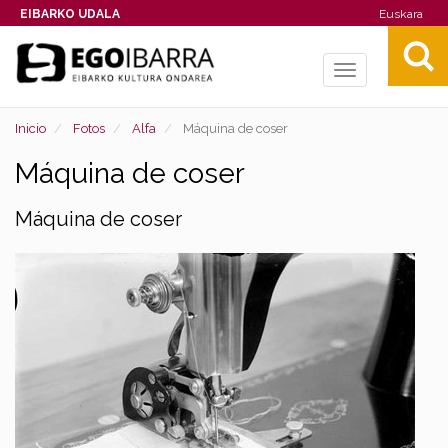
EIBARKO UDALA
Euskara
Toggle
navigation
Inicio
Fotos
Alfa
Máquina de coser
Máquina de coser
Máquina de coser