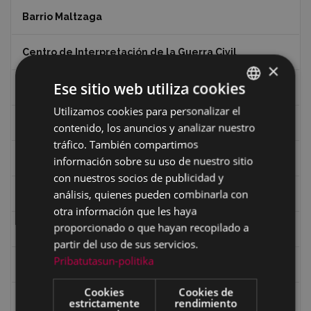
Barrio Maltzaga
Centro de Interpretación de la Guerra Civil
×
Ese sitio web utiliza cookies
Ciclismo
Utilizamos cookies para personalizar el
BASQUE
Ciclismo "A rueda"
contenido, los anuncios y analizar nuestro
SPANISH
tráfico. También compartimos
Dibujos de Julen Zabaleta
información sobre su uso de nuestro sitio
con nuestros socios de publicidad y
análisis, quienes pueden combinarla con
Eibar desde el aire
otra información que les haya
proporcionado o que hayan recopilado a
Eibartarren ahotan
partir del uso de sus servicios.
Pribatutasun-politika
Ermitas
Cookies
Cookies de
Fondo Bolumburu
estrictamente
rendimiento