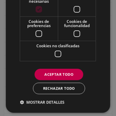
necesarias
Fondo Carlos Narbaiza
Cookies de
Cookies de
Guerra
preferencias
funcionalidad
Historia
Cookies no clasificadas
Iglesia de Azitain
Ignacio Zuloaga (1870-2020)
ACEPTAR TODO
Ignacio Zuloaga, cuadros del autor en las tiendas de
Eibar (2020)
RECHAZAR TODO
Indalecio Ojanguren Diputación de Gipuzkoa
MOSTRAR DETALLES
Juan Antonio Palacios HARRIA