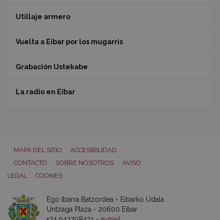
Utillaje armero
Vuelta a Eibar por los mugarris
Grabación Ustekabe
La radio en Eibar
MAPA DEL SITIO
ACCESIBILIDAD
CONTACTO
SOBRE NOSOTROS
AVISO
LEGAL
COOKIES
Ego Ibarra Batzordea - Eibarko Udala
Untzaga Plaza - 20600 Eibar
+34 943708421 -
e-mail