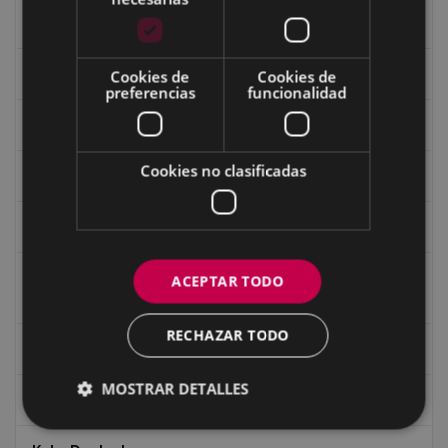
Fondo Carlos Narbaiza
Guerra
Cookies de
Cookies de
preferencias
funcionalidad
Historia
Cookies no clasificadas
Iglesia de Azitain
Ignacio Zuloaga (1870-2020)
Ignacio Zuloaga, cuadros del autor en las tiendas de
ACEPTAR TODO
Eibar (2020)
RECHAZAR TODO
Indalecio Ojanguren Diputación de Gipuzkoa
MOSTRAR DETALLES
Juan Antonio Palacios HARRIA