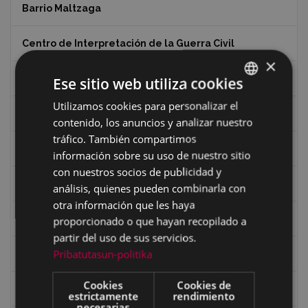
Barrio Maltzaga
Centro de Interpretación de la Guerra Civil
×
Ciclismo
Ese sitio web utiliza cookies
Utilizamos cookies para personalizar el
BASQUE
Ciclismo "A rueda"
contenido, los anuncios y analizar nuestro
SPANISH
tráfico. También compartimos
Dibujos de Julen Zabaleta
información sobre su uso de nuestro sitio
con nuestros socios de publicidad y
Eibar desde el aire
análisis, quienes pueden combinarla con
otra información que les haya
Eibartarren ahotan
proporcionado o que hayan recopilado a
partir del uso de sus servicios.
Pribatutasun-politika
Ermitas
Cookies
Cookies de
Fondo Bolumburu
estrictamente
rendimiento
necesarias