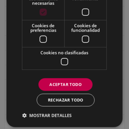
necesarias
Fondo Carlos Narbaiza
Cookies de
Cookies de
Guerra
preferencias
funcionalidad
Historia
Cookies no clasificadas
Iglesia de Azitain
Ignacio Zuloaga (1870-2020)
ACEPTAR TODO
Ignacio Zuloaga, cuadros del autor en las tiendas de
Eibar (2020)
RECHAZAR TODO
Indalecio Ojanguren Diputación de Gipuzkoa
MOSTRAR DETALLES
Juan Antonio Palacios HARRIA