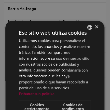
Barrio Maltzaga
Centro de Interpretación de la Guerra Civil
×
Ese sitio web utiliza cookies
Ciclismo
Utilizamos cookies para personalizar el
BASQUE
contenido, los anuncios y analizar nuestro
Ciclismo "A rueda"
SPANISH
tráfico. También compartimos
información sobre su uso de nuestro sitio
Dibujos de Julen Zabaleta
con nuestros socios de publicidad y
análisis, quienes pueden combinarla con
Eibar desde el aire
otra información que les haya
proporcionado o que hayan recopilado a
Eibartarren ahotan
partir del uso de sus servicios.
Pribatutasun-politika
Ermitas
Cookies
Cookies de
estrictamente
rendimiento
Fondo Bolumburu