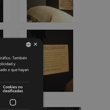
×
 tráfico. También
BASQUE
licidad y
SPANISH
onado o que hayan
Cookies no
clasificadas