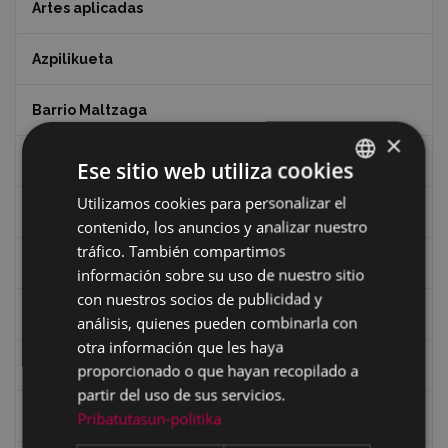
Artes aplicadas
Azpilikueta
Barrio Maltzaga
×
Centro de Interpretación de la Guerra Civil
Ese sitio web utiliza cookies
Utilizamos cookies para personalizar el
BASQUE
Ciclismo
contenido, los anuncios y analizar nuestro
SPANISH
tráfico. También compartimos
Ciclismo "A rueda"
información sobre su uso de nuestro sitio
con nuestros socios de publicidad y
Dibujos de Julen Zabaleta
análisis, quienes pueden combinarla con
otra información que les haya
Eibar desde el aire
proporcionado o que hayan recopilado a
partir del uso de sus servicios.
Eibartarren ahotan
Pribatutasun-politika