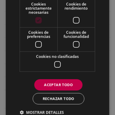
Cookies
Cookies de
Ermitas
estrictamente
rendimiento
necesarias
Fondo Bolumburu
Fondo Carlos Narbaiza
Cookies de
Cookies de
preferencias
funcionalidad
Guerra
Cookies no clasificadas
Historia
Iglesia de Azitain
Ignacio Zuloaga (1870-2020)
ACEPTAR TODO
Ignacio Zuloaga, cuadros del autor en las tiendas de
RECHAZAR TODO
Eibar (2020)
MOSTRAR DETALLES
Indalecio Ojanguren Diputación de Gipuzkoa