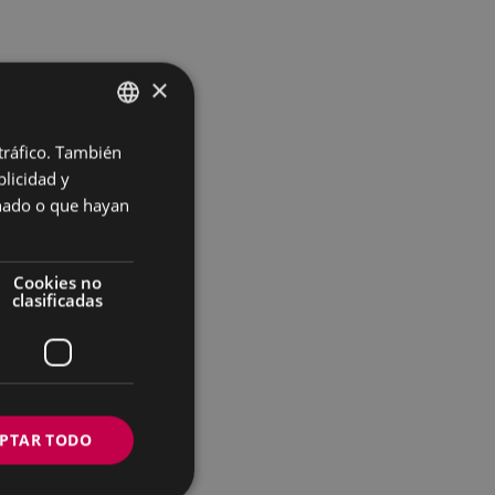
×
 tráfico. También
BASQUE
licidad y
SPANISH
onado o que hayan
Cookies no
clasificadas
PTAR TODO