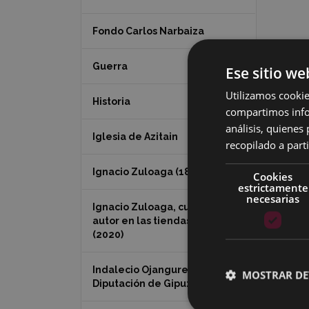
Fondo Carlos Narbaiza
Guerra
Ese sitio we
Utilizamos cookie
Historia
compartimos infor
análisis, quiene
Iglesia de Azitain
recopilado a parti
Ignacio Zuloaga (1870-2020)
Cookies
estrictamente
necesarias
Ignacio Zuloaga, cuadros del
autor en las tiendas de Eibar
(2020)
Indalecio Ojanguren
MOSTRAR DE
Diputación de Gipuzkoa