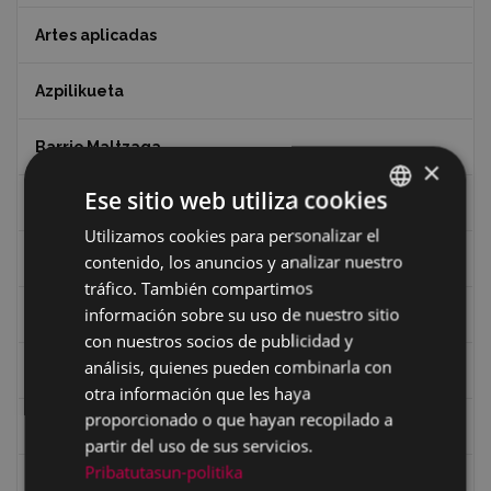
Artes aplicadas
Azpilikueta
Barrio Maltzaga
×
Ese sitio web utiliza cookies
Centro de Interpretación de la Guerra Civil
Utilizamos cookies para personalizar el
BASQUE
Ciclismo
contenido, los anuncios y analizar nuestro
SPANISH
tráfico. También compartimos
información sobre su uso de nuestro sitio
Ciclismo "A rueda"
con nuestros socios de publicidad y
análisis, quienes pueden combinarla con
Dibujos de Julen Zabaleta
otra información que les haya
proporcionado o que hayan recopilado a
Eibar desde el aire
partir del uso de sus servicios.
Pribatutasun-politika
Eibartarren ahotan