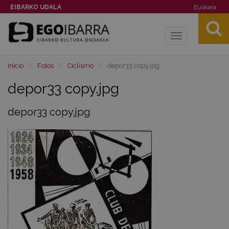
EIBARKO UDALA
Euskara
Toggle
navigation
Inicio
Fotos
Ciclismo
depor33 copy.jpg
depor33 copy.jpg
depor33 copy.jpg