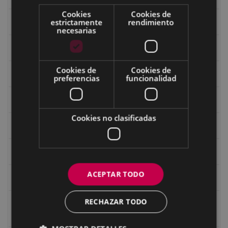
Cookies
Cookies de
estrictamente
rendimiento
Ermitas
necesarias
Fondo Bolumburu
Cookies de
Cookies de
Fondo Carlos Narbaiza
preferencias
funcionalidad
Guerra
Cookies no clasificadas
Historia
Iglesia de Azitain
ACEPTAR TODO
Ignacio Zuloaga (1870-2020)
RECHAZAR TODO
Ignacio Zuloaga, cuadros del autor en las tiendas de
Eibar (2020)