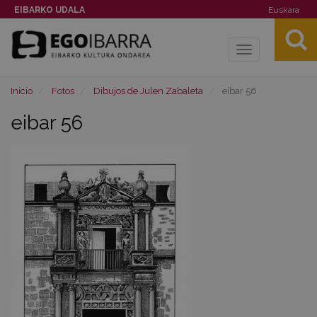
EIBARKO UDALA
Euskara
Toggle
navigation
Inicio
Fotos
Dibujos de Julen Zabaleta
eibar 56
eibar 56