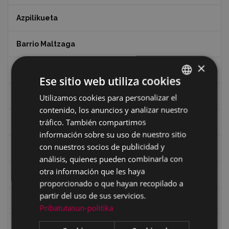
Azpilikueta
Barrio Maltzaga
×
Centro de Interpretación de la Guerra Civil
Ese sitio web utiliza cookies
Ciclismo
Utilizamos cookies para personalizar el
BASQUE
contenido, los anuncios y analizar nuestro
SPANISH
tráfico. También compartimos
Ciclismo "A rueda"
información sobre su uso de nuestro sitio
con nuestros socios de publicidad y
Dibujos de Julen Zabaleta
análisis, quienes pueden combinarla con
otra información que les haya
Eibar desde el aire
proporcionado o que hayan recopilado a
partir del uso de sus servicios.
Eibartarren ahotan
Pribatutasun-politika
Ermitas