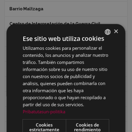
Barrio Maltzaga
Centro de Interpretación de la Guerra Civil
×
Ese sitio web utiliza cookies
Ciclismo
Utilizamos cookies para personalizar el
BASQUE
Ciclismo "A rueda"
contenido, los anuncios y analizar nuestro
SPANISH
tráfico. También compartimos
información sobre su uso de nuestro sitio
Dibujos de Julen Zabaleta
con nuestros socios de publicidad y
análisis, quienes pueden combinarla con
Eibar desde el aire
otra información que les haya
proporcionado o que hayan recopilado a
Eibartarren ahotan
partir del uso de sus servicios.
Pribatutasun-politika
Ermitas
Cookies
Cookies de
estrictamente
rendimiento
Fondo Bolumburu