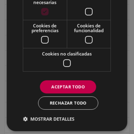
necesarias
Fondo Carlos Narbaiza
Cookies de
Cookies de
Guerra
preferencias
funcionalidad
Historia
Cookies no clasificadas
Iglesia de Azitain
Ignacio Zuloaga (1870-2020)
ACEPTAR TODO
Ignacio Zuloaga, cuadros del autor en las tiendas de
Eibar (2020)
RECHAZAR TODO
Indalecio Ojanguren Diputación de Gipuzkoa
MOSTRAR DETALLES
Juan Antonio Palacios HARRIA