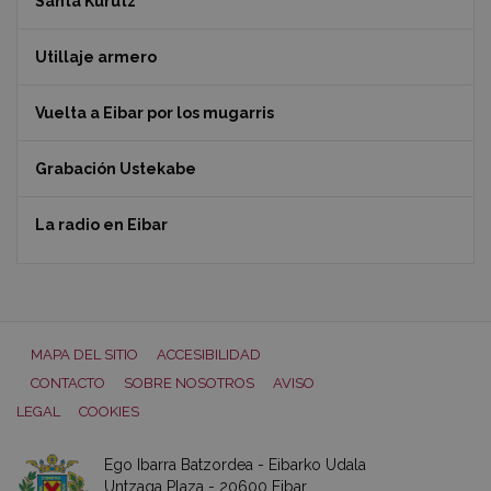
Santa Kurutz
Utillaje armero
Vuelta a Eibar por los mugarris
Grabación Ustekabe
La radio en Eibar
MAPA DEL SITIO
ACCESIBILIDAD
CONTACTO
SOBRE NOSOTROS
AVISO
LEGAL
COOKIES
Ego Ibarra Batzordea - Eibarko Udala
Untzaga Plaza - 20600 Eibar