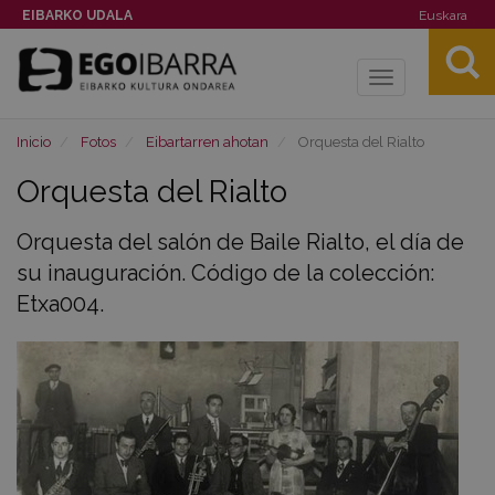
EIBARKO UDALA
Euskara
Toggle
navigation
Inicio
Fotos
Eibartarren ahotan
Orquesta del Rialto
Orquesta del Rialto
Orquesta del salón de Baile Rialto, el día de
su inauguración. Código de la colección:
Etxa004.