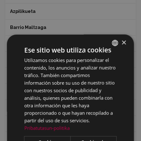
Azpilikueta
Barrio Maltzaga
×
Centro de Interpretación de la Guerra Civil
Ese sitio web utiliza cookies
Utilizamos cookies para personalizar el
BASQUE
Ciclismo
contenido, los anuncios y analizar nuestro
SPANISH
tráfico. También compartimos
Ciclismo "A rueda"
información sobre su uso de nuestro sitio
con nuestros socios de publicidad y
Dibujos de Julen Zabaleta
análisis, quienes pueden combinarla con
otra información que les haya
Eibar desde el aire
proporcionado o que hayan recopilado a
partir del uso de sus servicios.
Eibartarren ahotan
Pribatutasun-politika
Ermitas