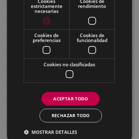
Cookies
Cookies de
estrictamente
rendimiento
necesarias
Fondo Bolumburu
Fondo Carlos Narbaiza
Cookies de
Cookies de
preferencias
funcionalidad
Guerra
Historia
Cookies no clasificadas
Iglesia de Azitain
Ignacio Zuloaga (1870-2020)
ACEPTAR TODO
Ignacio Zuloaga, cuadros del autor en las tiendas de
RECHAZAR TODO
Eibar (2020)
MOSTRAR DETALLES
Indalecio Ojanguren Diputación de Gipuzkoa