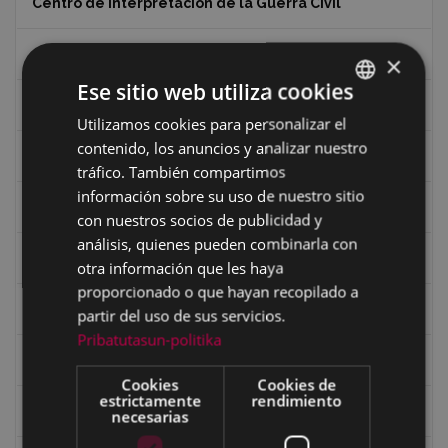
Centro de Interpretación de la Guerra Civil
Ciclismo
×
Ese sitio web utiliza cookies
Ciclismo "A rueda"
Utilizamos cookies para personalizar el
BASQUE
contenido, los anuncios y analizar nuestro
SPANISH
Dibujos de Julen Zabaleta
tráfico. También compartimos
información sobre su uso de nuestro sitio
Eibar desde el aire
con nuestros socios de publicidad y
análisis, quienes pueden combinarla con
Eibartarren ahotan
otra información que les haya
proporcionado o que hayan recopilado a
Ermitas
partir del uso de sus servicios.
Pribatutasun-politika
Fondo Bolumburu
Cookies
Cookies de
estrictamente
rendimiento
Fondo Carlos Narbaiza
necesarias