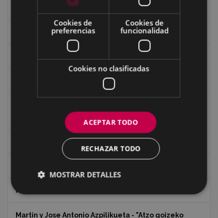
Guerra
Cookies de
Cookies de
preferencias
funcionalidad
Historia
Iglesia de Azitain
Cookies no clasificadas
Ignacio Zuloaga (1870-2020)
Ignacio Zuloaga, cuadros del autor en las tiendas de
Eibar (2020)
ACEPTAR TODO
Indalecio Ojanguren Diputación de Gipuzkoa
RECHAZAR TODO
Juan Antonio Palacios HARRIA
MOSTRAR DETALLES
Koko Dantzak
Martin y Jose Antonio Azpilikueta - "Atzo goizeko