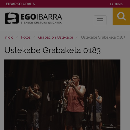
EIBARKO UDALA
Euskara
Toggle
navigation
Inicio
Fotos
Grabación Ustekabe
Ustekabe Grabaketa 0183
Ustekabe Grabaketa 0183