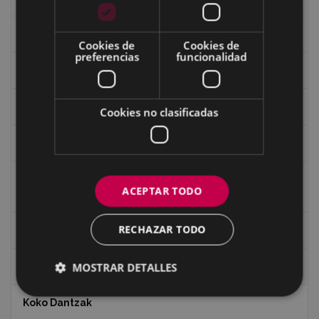
Guerra
Cookies de
Cookies de
preferencias
funcionalidad
Historia
Iglesia de Azitain
Cookies no clasificadas
Ignacio Zuloaga (1870-2020)
Ignacio Zuloaga, cuadros del autor en las tiendas de
ACEPTAR TODO
Eibar (2020)
RECHAZAR TODO
Indalecio Ojanguren Diputación de Gipuzkoa
MOSTRAR DETALLES
Juan Antonio Palacios HARRIA
Koko Dantzak