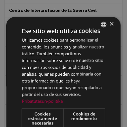
Centro de Interpretación de la Guerra Civil
×
Ciclismo
Ese sitio web utiliza cookies
Utilizamos cookies para personalizar el
BASQUE
Ciclismo "A rueda"
contenido, los anuncios y analizar nuestro
SPANISH
tráfico. También compartimos
Dibujos de Julen Zabaleta
información sobre su uso de nuestro sitio
con nuestros socios de publicidad y
Eibar desde el aire
análisis, quienes pueden combinarla con
otra información que les haya
Eibartarren ahotan
proporcionado o que hayan recopilado a
partir del uso de sus servicios.
Ermitas
Pribatutasun-politika
Fondo Bolumburu
Cookies
Cookies de
estrictamente
rendimiento
necesarias
Fondo Carlos Narbaiza