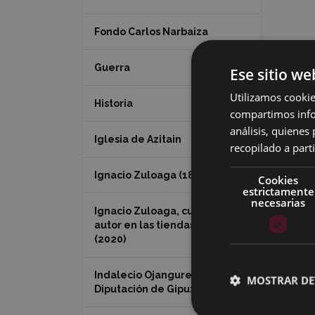
Fondo Carlos Narbaiza
Guerra
Ese sitio we
Utilizamos cookie
Historia
compartimos infor
análisis, quiene
Iglesia de Azitain
recopilado a parti
Ignacio Zuloaga (1870-2020)
Cookies
estrictamente
necesarias
Ignacio Zuloaga, cuadros del
autor en las tiendas de Eibar
(2020)
Indalecio Ojanguren
MOSTRAR DE
Diputación de Gipuzkoa