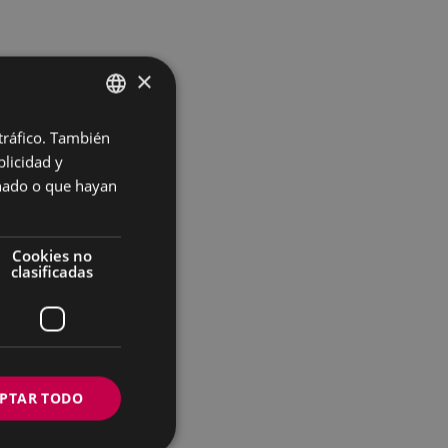
×
 tráfico. También
BASQUE
licidad y
SPANISH
onado o que hayan
Cookies no
clasificadas
PTAR TODO