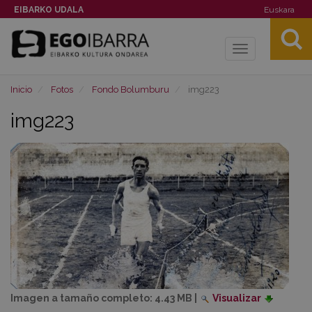
EIBARKO UDALA
Euskara
Toggle
navigation
Inicio
Fotos
Fondo Bolumburu
img223
img223
Imagen a tamaño completo:
4.43 MB
|
Visualizar