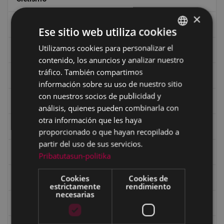
×
Ciclismo "A rueda"
Ese sitio web utiliza cookies
Utilizamos cookies para personalizar el
BASQUE
Dibujos de Julen Zabaleta
contenido, los anuncios y analizar nuestro
SPANISH
tráfico. También compartimos
Eibar desde el aire
información sobre su uso de nuestro sitio
con nuestros socios de publicidad y
Eibartarren ahotan
análisis, quienes pueden combinarla con
otra información que les haya
Ermitas
proporcionado o que hayan recopilado a
partir del uso de sus servicios.
Fondo Bolumburu
Pribatutasun-politika
Cookies
Cookies de
Fondo Carlos Narbaiza
estrictamente
rendimiento
necesarias
Guerra