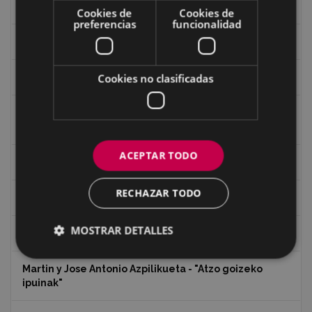
Historia
Cookies de
Cookies de
preferencias
funcionalidad
Iglesia de Azitain
Cookies no clasificadas
Ignacio Zuloaga (1870-2020)
Ignacio Zuloaga, cuadros del autor en las tiendas de
Eibar (2020)
ACEPTAR TODO
Indalecio Ojanguren Diputación de Gipuzkoa
RECHAZAR TODO
Juan Antonio Palacios HARRIA
MOSTRAR DETALLES
Koko Dantzak
Martin y Jose Antonio Azpilikueta - "Atzo goizeko
ipuinak"