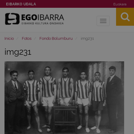
EIBARKO UDALA
Euskara
Toggle
navigation
Inicio
Fotos
Fondo Bolumburu
img231
img231