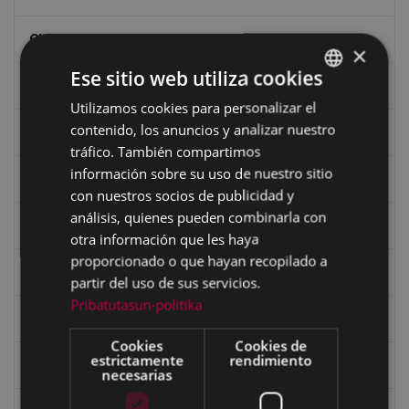
Ciclismo
×
Ese sitio web utiliza cookies
Ciclismo "A rueda"
Utilizamos cookies para personalizar el
BASQUE
contenido, los anuncios y analizar nuestro
Dibujos de Julen Zabaleta
SPANISH
tráfico. También compartimos
información sobre su uso de nuestro sitio
Eibar desde el aire
con nuestros socios de publicidad y
análisis, quienes pueden combinarla con
Eibartarren ahotan
otra información que les haya
proporcionado o que hayan recopilado a
Ermitas
partir del uso de sus servicios.
Pribatutasun-politika
Fondo Bolumburu
Cookies
Cookies de
estrictamente
rendimiento
Fondo Carlos Narbaiza
necesarias