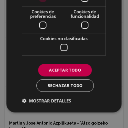
Guerra
Cookies de
Cookies de
Historia
preferencias
funcionalidad
Iglesia de Azitain
Cookies no clasificadas
Ignacio Zuloaga (1870-2020)
Ignacio Zuloaga, cuadros del autor en las tiendas de
Eibar (2020)
ACEPTAR TODO
Indalecio Ojanguren Diputación de Gipuzkoa
RECHAZAR TODO
Juan Antonio Palacios HARRIA
MOSTRAR DETALLES
Koko Dantzak
Martin y Jose Antonio Azpilikueta - "Atzo goizeko