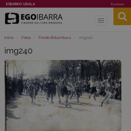
EIBARKO UDALA
Euskara
Toggle
navigation
Inicio
Fotos
Fondo Bolumburu
img240
img240