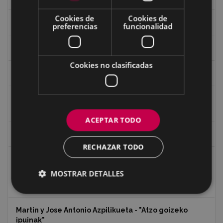
Cookies de
Cookies de
Historia
preferencias
funcionalidad
Iglesia de Azitain
Cookies no clasificadas
Ignacio Zuloaga (1870-2020)
Ignacio Zuloaga, cuadros del autor en las tiendas de
Eibar (2020)
ACEPTAR TODO
Indalecio Ojanguren Diputación de Gipuzkoa
RECHAZAR TODO
Juan Antonio Palacios HARRIA
MOSTRAR DETALLES
Koko Dantzak
Martin y Jose Antonio Azpilikueta - "Atzo goizeko
ipuinak"