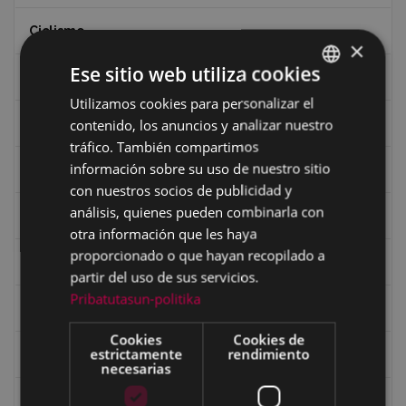
Ciclismo
×
Ese sitio web utiliza cookies
Ciclismo "A rueda"
Utilizamos cookies para personalizar el
BASQUE
contenido, los anuncios y analizar nuestro
Dibujos de Julen Zabaleta
SPANISH
tráfico. También compartimos
información sobre su uso de nuestro sitio
Eibar desde el aire
con nuestros socios de publicidad y
análisis, quienes pueden combinarla con
Eibartarren ahotan
otra información que les haya
proporcionado o que hayan recopilado a
Ermitas
partir del uso de sus servicios.
Pribatutasun-politika
Fondo Bolumburu
Cookies
Cookies de
estrictamente
rendimiento
Fondo Carlos Narbaiza
necesarias
Guerra