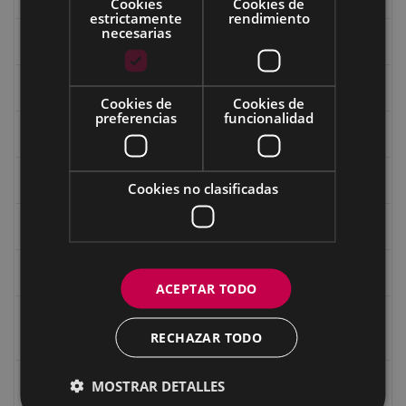
Cookies
Cookies de
estrictamente
rendimiento
necesarias
Fondo Bolumburu
Fondo Carlos Narbaiza
Cookies de
Cookies de
preferencias
funcionalidad
Guerra
Historia
Cookies no clasificadas
Iglesia de Azitain
Ignacio Zuloaga (1870-2020)
ACEPTAR TODO
Ignacio Zuloaga, cuadros del autor en las tiendas de
RECHAZAR TODO
Eibar (2020)
Indalecio Ojanguren Diputación de Gipuzkoa
MOSTRAR DETALLES