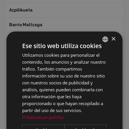
Azpilikueta
Barrio Maltzaga
×
Centro de Interpretación de la Guerra Civil
Ese sitio web utiliza cookies
Ciclismo
Utilizamos cookies para personalizar el
BASQUE
contenido, los anuncios y analizar nuestro
SPANISH
tráfico. También compartimos
Ciclismo "A rueda"
información sobre su uso de nuestro sitio
con nuestros socios de publicidad y
Dibujos de Julen Zabaleta
análisis, quienes pueden combinarla con
otra información que les haya
Eibar desde el aire
proporcionado o que hayan recopilado a
partir del uso de sus servicios.
Eibartarren ahotan
Pribatutasun-politika
Ermitas