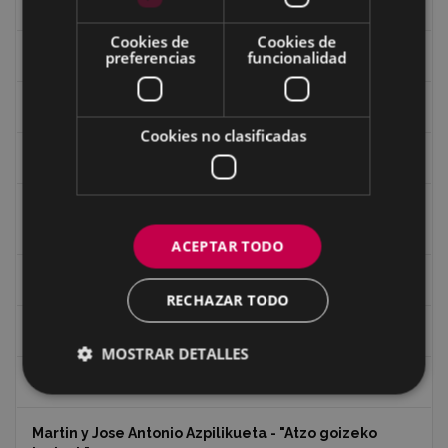
Guerra
Cookies de
Cookies de
preferencias
funcionalidad
Historia
Iglesia de Azitain
Cookies no clasificadas
Ignacio Zuloaga (1870-2020)
Ignacio Zuloaga, cuadros del autor en las tiendas de
Eibar (2020)
ACEPTAR TODO
Indalecio Ojanguren Diputación de Gipuzkoa
RECHAZAR TODO
Juan Antonio Palacios HARRIA
MOSTRAR DETALLES
Koko Dantzak
Martin y Jose Antonio Azpilikueta - "Atzo goizeko