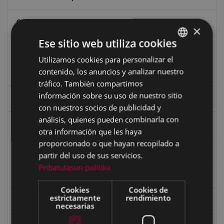
Ciclismo
×
Ese sitio web utiliza cookies
Ciclismo "A rueda"
Utilizamos cookies para personalizar el
BASQUE
contenido, los anuncios y analizar nuestro
Dibujos de Julen Zabaleta
SPANISH
tráfico. También compartimos
información sobre su uso de nuestro sitio
Eibar desde el aire
con nuestros socios de publicidad y
análisis, quienes pueden combinarla con
Eibartarren ahotan
otra información que les haya
proporcionado o que hayan recopilado a
Ermitas
partir del uso de sus servicios.
Pribatutasun-politika
Fondo Bolumburu
Cookies
Cookies de
estrictamente
rendimiento
Fondo Carlos Narbaiza
necesarias