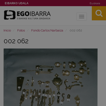
EIBARKO UDALA
Euskara
Toggle
navigation
Inicio
Fotos
Fondo Carlos Narbaiza
002 062
002 062