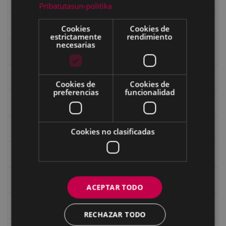
Eibar desde el aire
Pribatutasun-politika
Eibartarren ahotan
Cookies
Cookies de
estrictamente
rendimiento
necesarias
Ermitas
Fondo Bolumburu
Cookies de
Cookies de
preferencias
funcionalidad
Fondo Carlos Narbaiza
Guerra
Cookies no clasificadas
Historia
Iglesia de Azitain
ACEPTAR TODO
Ignacio Zuloaga (1870-2020)
RECHAZAR TODO