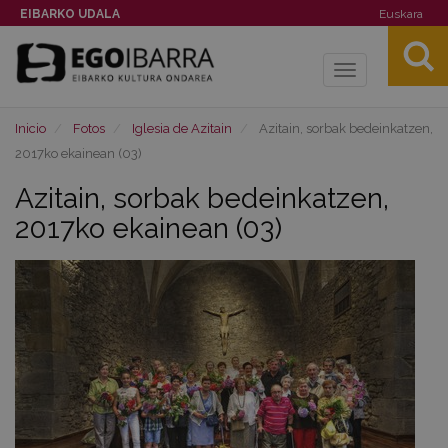
EIBARKO UDALA
Euskara
Toggle
navigation
Inicio
Fotos
Iglesia de Azitain
Azitain, sorbak bedeinkatzen,
2017ko ekainean (03)
Azitain, sorbak bedeinkatzen,
2017ko ekainean (03)