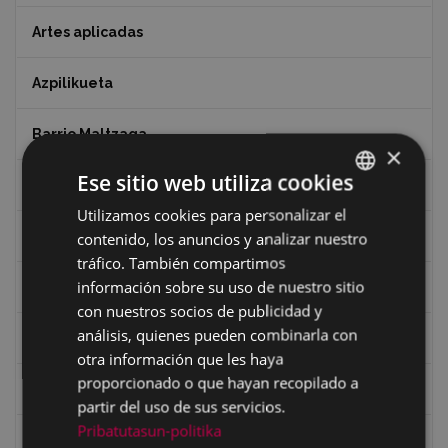
Artes aplicadas
Azpilikueta
Barrio Maltzaga
×
Ese sitio web utiliza cookies
Centro de Interpretación de la Guerra Civil
Utilizamos cookies para personalizar el
BASQUE
Ciclismo
contenido, los anuncios y analizar nuestro
SPANISH
tráfico. También compartimos
información sobre su uso de nuestro sitio
Ciclismo "A rueda"
con nuestros socios de publicidad y
análisis, quienes pueden combinarla con
Dibujos de Julen Zabaleta
otra información que les haya
proporcionado o que hayan recopilado a
Eibar desde el aire
partir del uso de sus servicios.
Pribatutasun-politika
Eibartarren ahotan