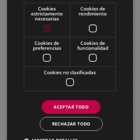
Cookies
Cookies de
estrictamente
rendimiento
Ermitas
necesarias
Fondo Bolumburu
Cookies de
Cookies de
Fondo Carlos Narbaiza
preferencias
funcionalidad
Guerra
Cookies no clasificadas
Historia
Iglesia de Azitain
ACEPTAR TODO
Ignacio Zuloaga (1870-2020)
RECHAZAR TODO
Ignacio Zuloaga, cuadros del autor en las tiendas de
Eibar (2020)