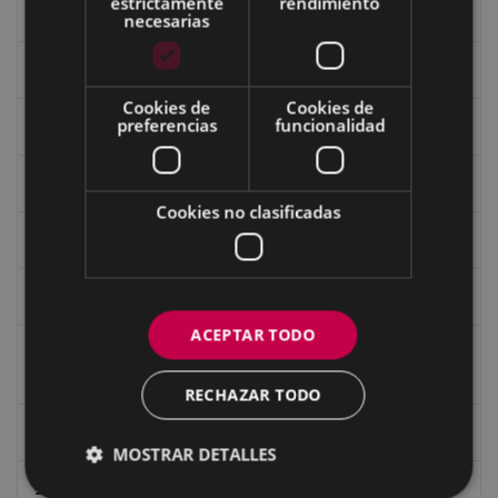
estrictamente
rendimiento
Fondo Bolumburu
necesarias
Fondo Carlos Narbaiza
Cookies de
Cookies de
preferencias
funcionalidad
Guerra
Historia
Cookies no clasificadas
Iglesia de Azitain
Ignacio Zuloaga (1870-2020)
ACEPTAR TODO
Ignacio Zuloaga, cuadros del autor en las tiendas de
Eibar (2020)
RECHAZAR TODO
Indalecio Ojanguren Diputación de Gipuzkoa
MOSTRAR DETALLES
Juan Antonio Palacios HARRIA