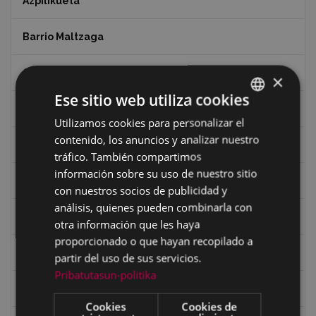
Azpilikueta
Barrio Maltzaga
Centro de Interpretación de la Guerra Civil
×
Ese sitio web utiliza cookies
Ciclismo
Utilizamos cookies para personalizar el
BASQUE
contenido, los anuncios y analizar nuestro
Ciclismo "A rueda"
SPANISH
tráfico. También compartimos
información sobre su uso de nuestro sitio
Dibujos de Julen Zabaleta
con nuestros socios de publicidad y
análisis, quienes pueden combinarla con
Eibar desde el aire
otra información que les haya
proporcionado o que hayan recopilado a
Eibartarren ahotan
partir del uso de sus servicios.
Pribatutasun-politika
Ermitas
Cookies
Cookies de