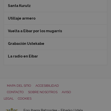
Santa Kurutz
Utillaje armero
Vuelta a Eibar por los mugarris
Grabación Ustekabe
La radio en Eibar
MAPA DEL SITIO
ACCESIBILIDAD
CONTACTO
SOBRE NOSOTROS
AVISO
LEGAL
COOKIES
Ego Ibarra Batzordea - Eibarko Udala