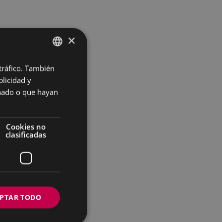
×
 tráfico. También
BASQUE
licidad y
SPANISH
onado o que hayan
Cookies no
clasificadas
PTAR TODO