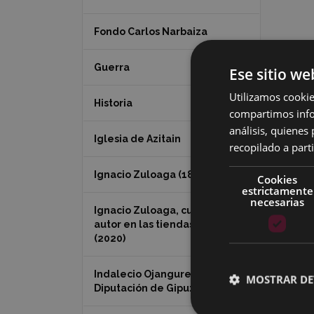
Fondo Carlos Narbaiza
Guerra
Ese sitio we
Utilizamos cookie
Historia
compartimos infor
análisis, quiene
Iglesia de Azitain
recopilado a parti
Ignacio Zuloaga (1870-2020)
Cookies
estrictamente
necesarias
Ignacio Zuloaga, cuadros del
autor en las tiendas de Eibar
(2020)
Indalecio Ojanguren
MOSTRAR DE
Diputación de Gipuzkoa