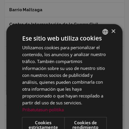
Barrio Maltzaga
Centro de Interpretación de la Guerra Civil
×
Ese sitio web utiliza cookies
Ciclismo
Utilizamos cookies para personalizar el
BASQUE
contenido, los anuncios y analizar nuestro
Ciclismo "A rueda"
SPANISH
tráfico. También compartimos
información sobre su uso de nuestro sitio
Dibujos de Julen Zabaleta
con nuestros socios de publicidad y
análisis, quienes pueden combinarla con
Eibar desde el aire
otra información que les haya
proporcionado o que hayan recopilado a
Eibartarren ahotan
partir del uso de sus servicios.
Pribatutasun-politika
Ermitas
Cookies
Cookies de
estrictamente
rendimiento
Fondo Bolumburu