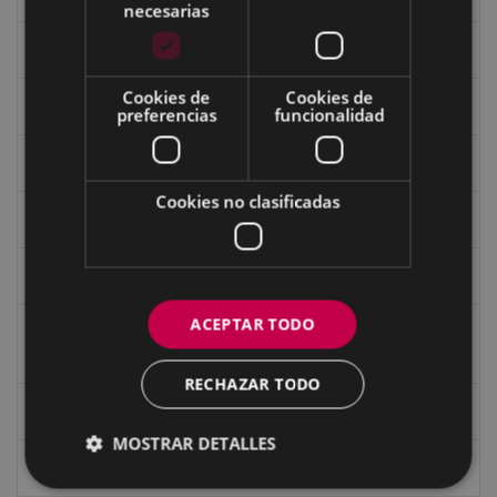
necesarias
Fondo Carlos Narbaiza
Cookies de
Cookies de
Guerra
preferencias
funcionalidad
Historia
Cookies no clasificadas
Iglesia de Azitain
Ignacio Zuloaga (1870-2020)
ACEPTAR TODO
Ignacio Zuloaga, cuadros del autor en las tiendas de
Eibar (2020)
RECHAZAR TODO
Indalecio Ojanguren Diputación de Gipuzkoa
MOSTRAR DETALLES
Juan Antonio Palacios HARRIA