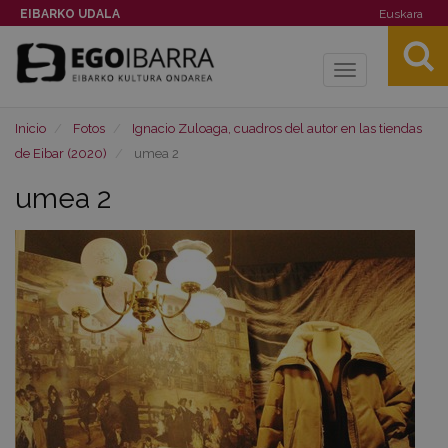
EIBARKO UDALA
Euskara
Toggle
navigation
Inicio
Fotos
Ignacio Zuloaga, cuadros del autor en las tiendas
de Eibar (2020)
umea 2
umea 2