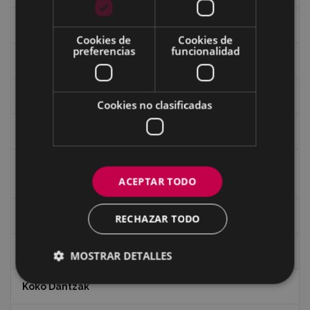
Guerra
Cookies de
Cookies de
preferencias
funcionalidad
Historia
Iglesia de Azitain
Cookies no clasificadas
Ignacio Zuloaga (1870-2020)
Ignacio Zuloaga, cuadros del autor en las tiendas de
ACEPTAR TODO
Eibar (2020)
Indalecio Ojanguren Diputación de Gipuzkoa
RECHAZAR TODO
Juan Antonio Palacios HARRIA
MOSTRAR DETALLES
Koko Dantzak