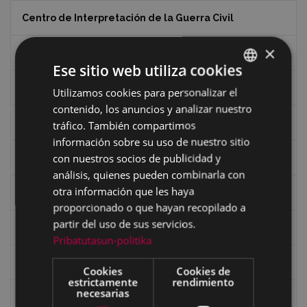
Centro de Interpretación de la Guerra Civil
×
Ciclismo
Ese sitio web utiliza cookies
Ciclismo "A rueda"
Utilizamos cookies para personalizar el
BASQUE
contenido, los anuncios y analizar nuestro
SPANISH
Dibujos de Julen Zabaleta
tráfico. También compartimos
información sobre su uso de nuestro sitio
con nuestros socios de publicidad y
Eibar desde el aire
análisis, quienes pueden combinarla con
otra información que les haya
Eibartarren ahotan
proporcionado o que hayan recopilado a
partir del uso de sus servicios.
Ermitas
Pribatutasun-politika
Fondo Bolumburu
Cookies
Cookies de
estrictamente
rendimiento
necesarias
Fondo Carlos Narbaiza