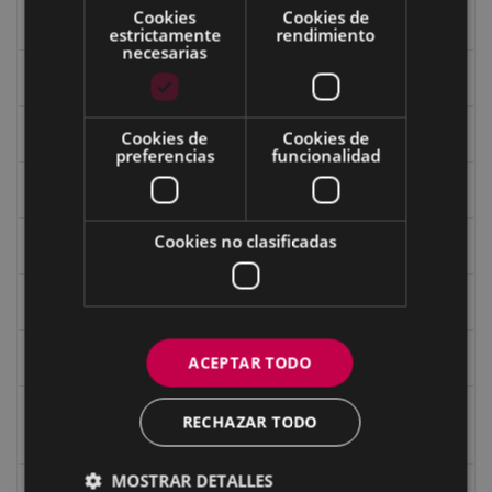
Cookies
Cookies de
Ermitas
estrictamente
rendimiento
necesarias
Fondo Bolumburu
Fondo Carlos Narbaiza
Cookies de
Cookies de
preferencias
funcionalidad
Guerra
Cookies no clasificadas
Historia
Iglesia de Azitain
Ignacio Zuloaga (1870-2020)
ACEPTAR TODO
Ignacio Zuloaga, cuadros del autor en las tiendas de
RECHAZAR TODO
Eibar (2020)
MOSTRAR DETALLES