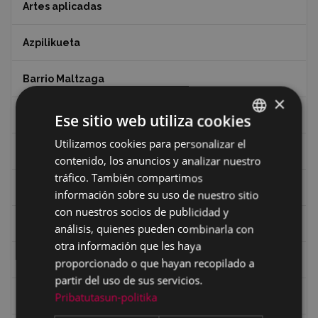
Artes aplicadas
Azpilikueta
Barrio Maltzaga
×
Centro de Interpretación de la Guerra Civil
Ese sitio web utiliza cookies
Utilizamos cookies para personalizar el
BASQUE
Ciclismo
contenido, los anuncios y analizar nuestro
SPANISH
tráfico. También compartimos
Ciclismo "A rueda"
información sobre su uso de nuestro sitio
con nuestros socios de publicidad y
Dibujos de Julen Zabaleta
análisis, quienes pueden combinarla con
otra información que les haya
Eibar desde el aire
proporcionado o que hayan recopilado a
partir del uso de sus servicios.
Pribatutasun-politika
Eibartarren ahotan