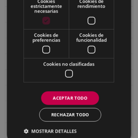
Cookies
Cookies de
estrictamente
rendimiento
necesarias
Fondo Bolumburu
Fondo Carlos Narbaiza
Cookies de
Cookies de
preferencias
funcionalidad
Guerra
Historia
Cookies no clasificadas
Iglesia de Azitain
Ignacio Zuloaga (1870-2020)
ACEPTAR TODO
Ignacio Zuloaga, cuadros del autor en las tiendas de
RECHAZAR TODO
Eibar (2020)
MOSTRAR DETALLES
Indalecio Ojanguren Diputación de Gipuzkoa