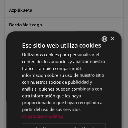
Azpilikueta
Barrio Maltzaga
×
Centro de Interpretación de la Guerra Civil
Ese sitio web utiliza cookies
Utilizamos cookies para personalizar el
BASQUE
Ciclismo
contenido, los anuncios y analizar nuestro
SPANISH
tráfico. También compartimos
Ciclismo "A rueda"
información sobre su uso de nuestro sitio
con nuestros socios de publicidad y
Dibujos de Julen Zabaleta
análisis, quienes pueden combinarla con
otra información que les haya
Eibar desde el aire
proporcionado o que hayan recopilado a
partir del uso de sus servicios.
Eibartarren ahotan
Pribatutasun-politika
Ermitas